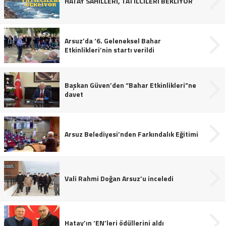
HATAY SAHİLLERİ, TATİLCİLERİ BEKLİYOR
Arsuz’da ‘6. Geleneksel Bahar
Etkinlikleri’nin startı verildi
Başkan Güven’den “Bahar Etkinlikleri”ne
davet
Arsuz Belediyesi’nden Farkındalık Eğitimi
Vali Rahmi Doğan Arsuz’u inceledi
Hatay’ın ‘EN’leri ödüllerini aldı