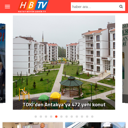
DI
TOKİ’den Antakya’ya 472 yeni konut