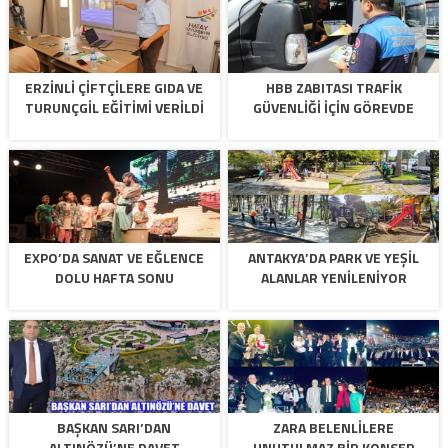
ERZİNLİ ÇİFTÇİLERE GIDA VE
HBB ZABITASI TRAFİK
TURUNÇGİL EĞİTİMİ VERİLDİ
GÜVENLİĞİ İÇİN GÖREVDE
EXPO’DA SANAT VE EĞLENCE
ANTAKYA’DA PARK VE YEŞİL
DOLU HAFTA SONU
ALANLAR YENİLENİYOR
BAŞKAN SARI’DAN
ZARA BELENLILERE
ALTINÖZÜ’NE DAVET
UNUTULMAZ BIR KONSER