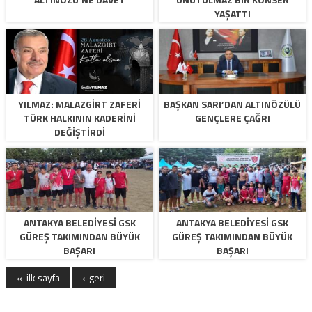
YAŞATTI
YILMAZ: MALAZGIRT ZAFERI
BAŞKAN SARI’DAN ALTINÖZÜLÜ
TÜRK HALKININ KADERINI
GENÇLERE ÇAĞRI
DEĞIŞTIRDI
ANTAKYA BELEDİYESİ GSK
ANTAKYA BELEDİYESİ GSK
GÜREŞ TAKIMINDAN BÜYÜK
GÜREŞ TAKIMINDAN BÜYÜK
BAŞARI
BAŞARI
« ilk sayfa
‹ geri