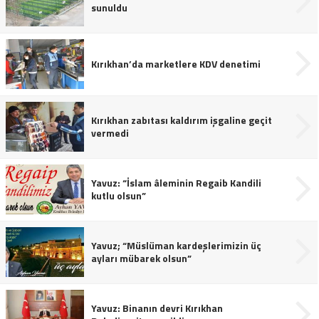
sunuldu
Kırıkhan’da marketlere KDV denetimi
Kırıkhan zabıtası kaldırım işgaline geçit
vermedi
Yavuz: “İslam âleminin Regaib Kandili
kutlu olsun”
Yavuz; “Müslüman kardeşlerimizin üç
ayları mübarek olsun”
Yavuz: Binanın devri Kırıkhan