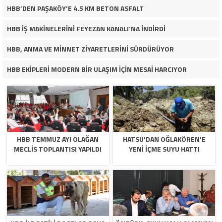
HBB’DEN PAŞAKÖY’E 4.5 KM BETON ASFALT
HBB İŞ MAKİNELERİNİ FEYEZAN KANALI’NA İNDİRDİ
HBB, ANMA VE MİNNET ZİYARETLERİNİ SÜRDÜRÜYOR
HBB EKİPLERİ MODERN BİR ULAŞIM İÇİN MESAİ HARCIYOR
HBB TEMMUZ AYI OLAĞAN
HATSU’DAN OĞLAKÖREN’E
MECLİS TOPLANTISI YAPILDI
YENİ İÇME SUYU HATTI