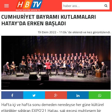
CUMHURİYET BAYRAMI KUTLAMALARI
HATAY’DA ERKEN BAŞLADI
19 Ekim 2022 - 11:04 'de eklendi ve
kez görüntülendi.
Hafta içi ve hafta sonu demeden neredeyse her güne kültürel
etkinlikler sığdıran EXPO’21 Hatay, salı gecesi muhteşem bir