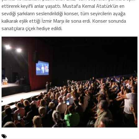
ettirerek keyifli anlar yaşattı. Mustafa Kemal Atatürk’ün en
sevdiği şarkıların seslendirildiği konser, tüm seyircilerin ayağa
kalkarak eşlik ettiği İzmir Marşı ile sona erdi. Konser sonunda
sanatçılara çiçek hediye edildi.