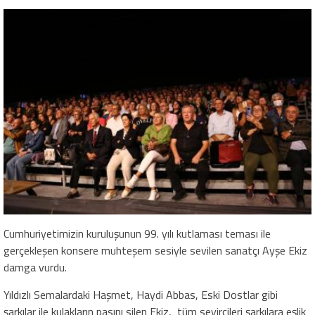
Cumhuriyetimizin kuruluşunun 99. yılı kutlaması teması ile
gerçekleşen konsere muhteşem sesiyle sevilen sanatçı Ayşe Ekiz
damga vurdu.
Yıldızlı Semalardaki Haşmet, Haydi Abbas, Eski Dostlar gibi
şarkılar ile kulakların pasını silen Ekiz, tüm seyircileri şarkılara eşlik