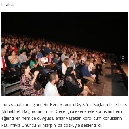
bıraktı.
Türk sanat müziğinin ‘Bir Kere Sevdim Diye, Yar Saçların Lüle Lüle,
Muhabbet Bağına Girdim Bu Gece’ gibi eserleriyle konukları hem
eğlendiren hem de duygusal anlar yaşatan koro, tüm konukların
katılımıyla Onuncu Yıl Marşı’nı da coşkuyla seslendirdi.