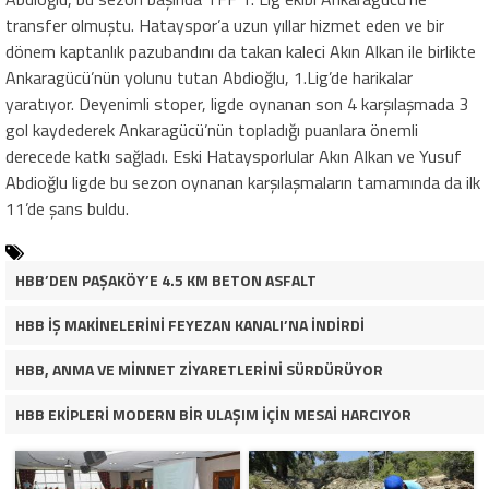
transfer olmuştu. Hatayspor’a uzun yıllar hizmet eden ve bir
dönem kaptanlık pazubandını da takan kaleci Akın Alkan ile birlikte
Ankaragücü’nün yolunu tutan Abdioğlu, 1.Lig’de harikalar
yaratıyor. Deyenimli stoper, ligde oynanan son 4 karşılaşmada 3
gol kaydederek Ankaragücü’nün topladığı puanlara önemli
derecede katkı sağladı. Eski Hataysporlular Akın Alkan ve Yusuf
Abdioğlu ligde bu sezon oynanan karşılaşmaların tamamında da ilk
11’de şans buldu.
HBB’DEN PAŞAKÖY’E 4.5 KM BETON ASFALT
HBB İŞ MAKİNELERİNİ FEYEZAN KANALI’NA İNDİRDİ
HBB, ANMA VE MİNNET ZİYARETLERİNİ SÜRDÜRÜYOR
HBB EKİPLERİ MODERN BİR ULAŞIM İÇİN MESAİ HARCIYOR