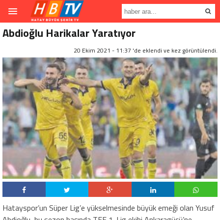
Abdioğlu Harikalar Yaratıyor
20 Ekim 2021 - 11:37 'de eklendi ve
kez görüntülendi.
Hatayspor’un Süper Lig’e yükselmesinde büyük emeği olan Yusuf
Abdioğlu, bu sezon başında TFF 1. Lig ekibi Ankaragücü’ne