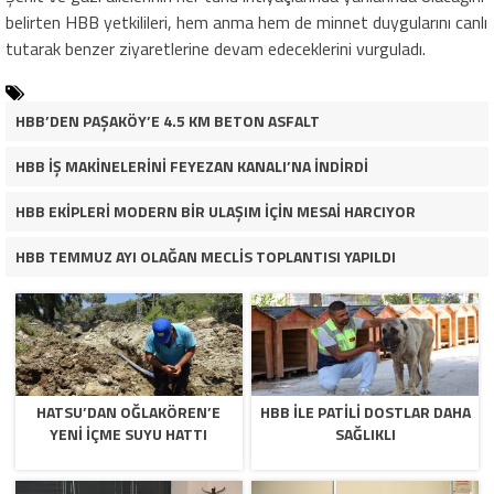
belirten HBB yetkilileri, hem anma hem de minnet duygularını canlı
tutarak benzer ziyaretlerine devam edeceklerini vurguladı.
HBB’DEN PAŞAKÖY’E 4.5 KM BETON ASFALT
HBB İŞ MAKİNELERİNİ FEYEZAN KANALI’NA İNDİRDİ
HBB EKİPLERİ MODERN BİR ULAŞIM İÇİN MESAİ HARCIYOR
HBB TEMMUZ AYI OLAĞAN MECLİS TOPLANTISI YAPILDI
HATSU’DAN OĞLAKÖREN’E
HBB İLE PATİLİ DOSTLAR DAHA
YENİ İÇME SUYU HATTI
SAĞLIKLI