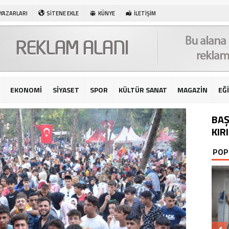
 YAZARLARI
SİTENE EKLE
KÜNYE
İLETİŞİM
EKONOMİ
SİYASET
SPOR
KÜLTÜR SANAT
MAGAZİN
EĞ
BAŞ
KIR
POP