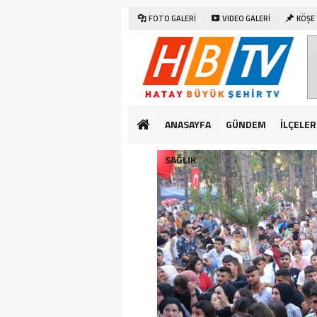
FOTO GALERİ
VIDEO GALERİ
KÖŞE
ANASAYFA
GÜNDEM
İLÇELER
SAĞLIK