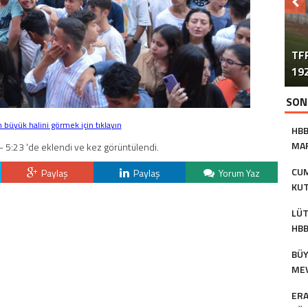
TFF
192
SON
büyük halini görmek için tıklayın
HBB
MAR
 5:23 'de eklendi ve kez görüntülendi.
AS
CUM
Paylaş
Paylaş
Yorum Yaz
KUT
BAŞ
LÜT
HBB
KU
BÜY
MEV
TU
ERA