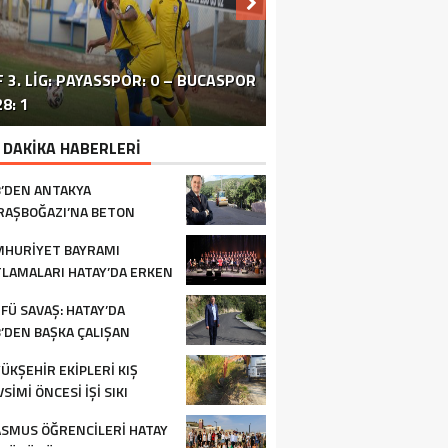
 3. LIG: PAYASSPOR: 0 – BUCASPOR
HATAY’DAKI ÇATIŞMA VE PATLAMA:
SİVİL TOPLUM ÖRGÜTLERİ ORTAK
ERZİNLİ ÇİFTÇİLERE GIDA VE
8: 1
BÖLGEDE OPERASYON SÜRÜYOR
BASIN TOPLANTISI FOTOĞRAF
TURUNÇGİL EĞİTİMİ VERİLDİ
 DAKİKA HABERLERİ
’DEN ANTAKYA
AŞBOĞAZI’NA BETON
FALT
HURİYET BAYRAMI
LAMALARI HATAY’DA ERKEN
LADI
FÜ SAVAŞ: HATAY’DA
’DEN BAŞKA ÇALIŞAN
RUM YOK
ÜKŞEHİR EKİPLERİ KIŞ
SİMİ ÖNCESİ İŞİ SIKI
TUYOR
SMUS ÖĞRENCİLERİ HATAY