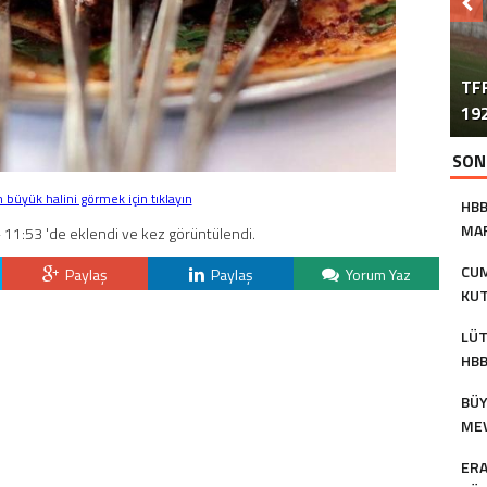
TFF
192
SON
büyük halini görmek için tıklayın
HBB
MAR
 11:53 'de eklendi ve kez görüntülendi.
AS
CUM
Paylaş
Paylaş
Yorum Yaz
KUT
BAŞ
LÜT
HBB
KU
BÜY
MEV
TU
ERA