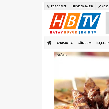
FOTO GALERİ
VIDEO GALERİ
KÖŞE
ANASAYFA
GÜNDEM
İLÇELER
SAĞLIK