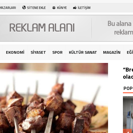
 YAZARLARI
SİTENE EKLE
KÜNYE
İLETİŞİM
EKONOMİ
SİYASET
SPOR
KÜLTÜR SANAT
MAGAZİN
EĞ
“Br
ola
POP