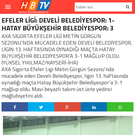
EFELER LİGİ: DEVELİ BELEDİYESPOR: 1-
HATAY BÜYÜKŞEHİR BELEDİYESPOR: 3
AXA SİGORTA EFELER LİGİ METİN GÖRGÜN
SEZONU’NDA MÜCADELE EDEN DEVELİ BELEDİYESPOR,
LİGİN 13. HAFTASINDA OYNADIĞI MAÇTA HATAY
BÜYÜKŞEHİR BELEDİYESPOR’A 3-1 MAĞLUP OLDU.
(YÜKSEL YIKILMAZ/KAYSERİ-İHA)
AXA Sigorta Efeler Ligi Metin Görgün Sezonu’nda
mücadele eden Develi Belediyespor, ligin 13. haftasında
oynadığı maçta Hatay Büyükşehir Belediyespor’a 3-1
mağlup oldu. Mavi beyazlı takım üst üste yedinci
mağlubiyetini aldı.