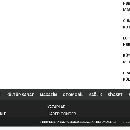
HBB
MAR
AS
CUM
KUT
BAŞ
LÜT
HBB
KU
BÜY
MEV
TU
ERA
KÜL
İ
KÜLTÜR SANAT
MAGAZİN
OTOMOBİL
SAĞLIK
SİYASET
İ
YAZARLAR
EKLE
HABER GÖNDER
HBB’DEN ANTAKYA MARAŞBOĞAZI’NA BETON ASFALT
CUMHURİ
©2019 