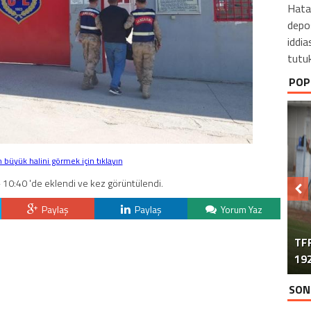
Hata
depo
iddia
tutuk
POP
büyük halini görmek için tıklayın
 10:40 'de eklendi ve kez görüntülendi.
Paylaş
Paylaş
Yorum Yaz
TFF
192
SON