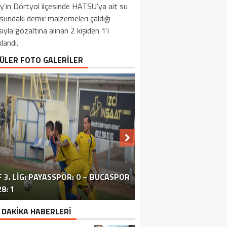
y’ın Dörtyol ilçesinde HATSU’ya ait su
sundaki demir malzemeleri çaldığı
sıyla gözaltına alınan 2 kişiden 1’i
landı.
ÜLER FOTO GALERİLER
 3. LIG: PAYASSPOR: 0 – BUCASPOR
HATAY’DAKI ÇATIŞMA VE PATLAMA:
SİVİL TOPLUM ÖRGÜTLERİ ORTAK
ERZİNLİ ÇİFTÇİLERE GIDA VE
8: 1
BÖLGEDE OPERASYON SÜRÜYOR
BASIN TOPLANTISI FOTOĞRAF
TURUNÇGİL EĞİTİMİ VERİLDİ
 DAKİKA HABERLERİ