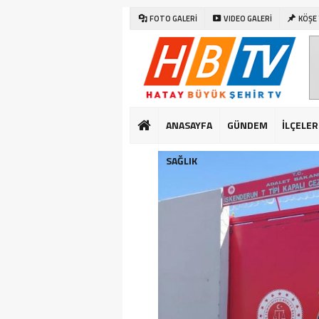
FOTO GALERİ
VIDEO GALERİ
KÖŞE
ANASAYFA
GÜNDEM
İLÇELER
SAĞLIK