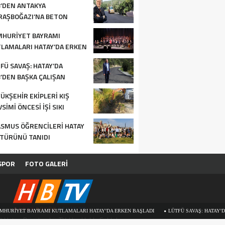
’DEN ANTAKYA
AŞBOĞAZI’NA BETON
FALT
HURİYET BAYRAMI
LAMALARI HATAY’DA ERKEN
LADI
FÜ SAVAŞ: HATAY’DA
’DEN BAŞKA ÇALIŞAN
RUM YOK
ÜKŞEHİR EKİPLERİ KIŞ
SİMİ ÖNCESİ İŞİ SIKI
TUYOR
SMUS ÖĞRENCİLERİ HATAY
TÜRÜNÜ TANIDI
SPOR
FOTO GALERİ
YET BAYRAMI KUTLAMALARI HATAY’DA ERKEN BAŞLADI
LÜTFÜ SAVAŞ: HATAY’DA HB
Hatay Büyükşehir TV. Her Hakkı Saklıdır.