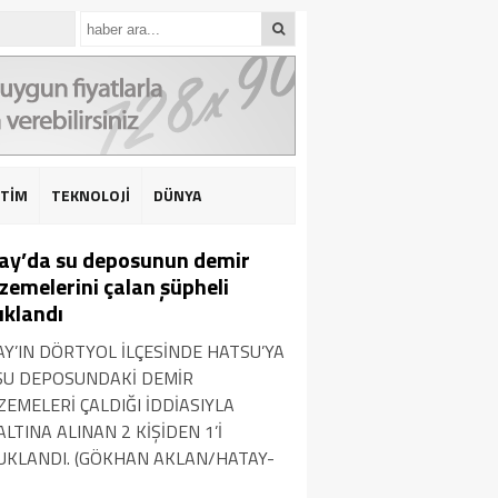
İTİM
TEKNOLOJİ
DÜNYA
ay’da su deposunun demir
zemelerini çalan şüpheli
uklandı
Y’IN DÖRTYOL İLÇESİNDE HATSU’YA
 SU DEPOSUNDAKİ DEMİR
EMELERİ ÇALDIĞI İDDİASIYLA
LTINA ALINAN 2 KİŞİDEN 1’İ
UKLANDI. (GÖKHAN AKLAN/HATAY-