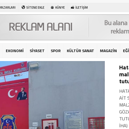
 YAZARLARI
SİTENE EKLE
KÜNYE
İLETİŞİM
EKONOMİ
SİYASET
SPOR
KÜLTÜR SANAT
MAGAZİN
EĞ
Hat
mal
tut
HATA
AİT
MALZ
GÖZA
TUT
İHA)