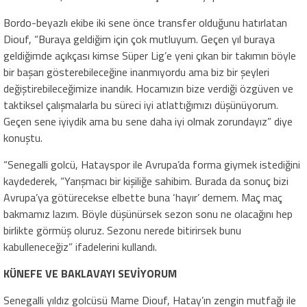
Bordo-beyazlı ekibe iki sene önce transfer olduğunu hatırlatan
Diouf, “Buraya geldiğim için çok mutluyum. Geçen yıl buraya
geldiğimde açıkçası kimse Süper Lig’e yeni çıkan bir takımın böyle
bir başarı gösterebileceğine inanmıyordu ama biz bir şeyleri
değiştirebileceğimize inandık. Hocamızın bize verdiği özgüven ve
taktiksel çalışmalarla bu süreci iyi atlattığımızı düşünüyorum.
Geçen sene iyiydik ama bu sene daha iyi olmak zorundayız” diye
konuştu.
“Senegalli golcü, Hatayspor ile Avrupa’da forma giymek istediğini
kaydederek, “Yarışmacı bir kişiliğe sahibim. Burada da sonuç bizi
Avrupa’ya götürecekse elbette buna ‘hayır’ demem. Maç maç
bakmamız lazım. Böyle düşünürsek sezon sonu ne olacağını hep
birlikte görmüş oluruz. Sezonu nerede bitirirsek bunu
kabulleneceğiz” ifadelerini kullandı.
KÜNEFE VE BAKLAVAYI SEVİYORUM
Senegalli yıldız golcüsü Mame Diouf, Hatay’ın zengin mutfağı ile