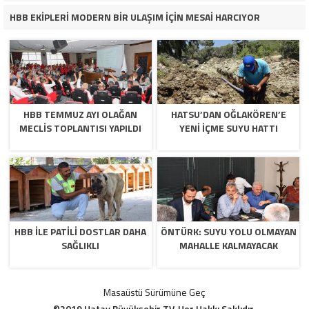
HBB EKİPLERİ MODERN BİR ULAŞIM İÇİN MESAİ HARCIYOR
HBB TEMMUZ AYI OLAĞAN
HATSU’DAN OĞLAKÖREN’E
MECLİS TOPLANTISI YAPILDI
YENİ İÇME SUYU HATTI
HBB İLE PATİLİ DOSTLAR DAHA
ÖNTÜRK: SUYU YOLU OLMAYAN
SAĞLIKLI
MAHALLE KALMAYACAK
Masaüstü Sürümüne Geç
©2019 Hatay Büyükşehir TV. Her Hakkı Saklıdır.