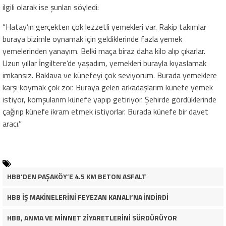
ilgili olarak ise şunları söyledi:
“Hatay’ın gerçekten çok lezzetli yemekleri var. Rakip takımlar
buraya bizimle oynamak için geldiklerinde fazla yemek
yemelerinden yanayım. Belki maça biraz daha kilo alıp çıkarlar.
Uzun yıllar İngiltere’de yaşadım, yemekleri burayla kıyaslamak
imkansız. Baklava ve künefeyi çok seviyorum. Burada yemeklere
karşı koymak çok zor. Buraya gelen arkadaşlarım künefe yemek
istiyor, komşularım künefe yapıp getiriyor. Şehirde gördüklerinde
çağırıp künefe ikram etmek istiyorlar. Burada künefe bir davet
aracı.”
HBB’DEN PAŞAKÖY’E 4.5 KM BETON ASFALT
HBB İŞ MAKİNELERİNİ FEYEZAN KANALI’NA İNDİRDİ
HBB, ANMA VE MİNNET ZİYARETLERİNİ SÜRDÜRÜYOR