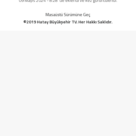
09 Mayıs 2024 - 8:28 'de eklendi ve kez görüntülendi.
Masaüstü Sürümüne Geç
©2019 Hatay Büyükşehir TV. Her Hakkı Saklıdır.