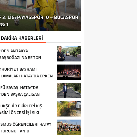
 3. LIG: PAYASSPOR: 0 – BUCASPOR
HATAY’DAKI ÇATIŞMA VE PATLAMA:
SİVİL TOPLUM ÖRGÜTLERİ ORTAK
ERZİNLİ ÇİFTÇİLERE GIDA VE
8: 1
BÖLGEDE OPERASYON SÜRÜYOR
BASIN TOPLANTISI FOTOĞRAF
TURUNÇGİL EĞİTİMİ VERİLDİ
 DAKİKA HABERLERİ
’DEN ANTAKYA
AŞBOĞAZI’NA BETON
FALT
HURİYET BAYRAMI
LAMALARI HATAY’DA ERKEN
LADI
FÜ SAVAŞ: HATAY’DA
’DEN BAŞKA ÇALIŞAN
RUM YOK
ÜKŞEHİR EKİPLERİ KIŞ
SİMİ ÖNCESİ İŞİ SIKI
TUYOR
SMUS ÖĞRENCİLERİ HATAY
TÜRÜNÜ TANIDI