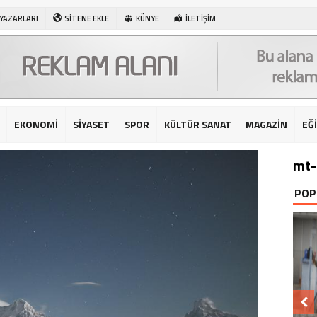
 YAZARLARI
SİTENE EKLE
KÜNYE
İLETİŞİM
EKONOMİ
SİYASET
SPOR
KÜLTÜR SANAT
MAGAZİN
EĞ
mt-
POP