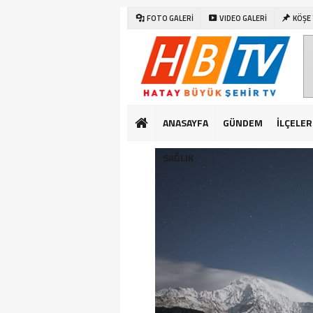
FOTO GALERİ
VIDEO GALERİ
KÖŞE
ANASAYFA
GÜNDEM
İLÇELER
SAĞLIK