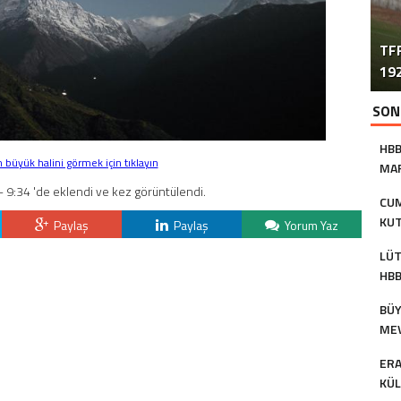
TFF
192
SON
HBB
büyük halini görmek için tıklayın
MAR
AS
- 9:34 'de eklendi ve kez görüntülendi.
CUM
KUT
Paylaş
Paylaş
Yorum Yaz
BAŞ
LÜT
HBB
KU
BÜY
MEV
TU
ERA
KÜL