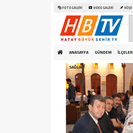
FOTO GALERİ
VIDEO GALERİ
KÖŞE
ANASAYFA
GÜNDEM
İLÇELER
SAĞLIK