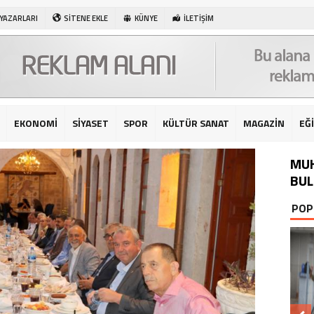
 YAZARLARI
SİTENE EKLE
KÜNYE
İLETİŞİM
EKONOMİ
SİYASET
SPOR
KÜLTÜR SANAT
MAGAZİN
EĞ
MUH
BU
POP