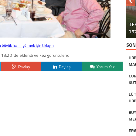
TFF
192
SON
büyük halini görmek için tıklayın
 13:20 'de eklendi ve kez görüntülendi.
HBB
MAR
Paylaş
Paylaş
Yorum Yaz
AS
CUM
KUT
BAŞ
LÜT
HBB
KU
BÜY
MEV
TU
ERA