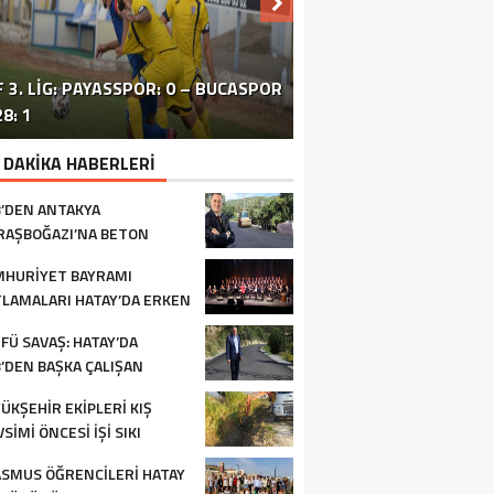
 3. LIG: PAYASSPOR: 0 – BUCASPOR
HATAY’DAKI ÇATIŞMA VE PATLAMA:
SİVİL TOPLUM ÖRGÜTLERİ ORTAK
ERZİNLİ ÇİFTÇİLERE GIDA VE
8: 1
BÖLGEDE OPERASYON SÜRÜYOR
BASIN TOPLANTISI FOTOĞRAF
TURUNÇGİL EĞİTİMİ VERİLDİ
 DAKİKA HABERLERİ
’DEN ANTAKYA
AŞBOĞAZI’NA BETON
FALT
HURİYET BAYRAMI
LAMALARI HATAY’DA ERKEN
LADI
FÜ SAVAŞ: HATAY’DA
’DEN BAŞKA ÇALIŞAN
RUM YOK
ÜKŞEHİR EKİPLERİ KIŞ
SİMİ ÖNCESİ İŞİ SIKI
TUYOR
SMUS ÖĞRENCİLERİ HATAY