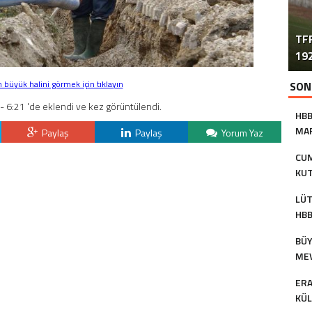
TFF
192
büyük halini görmek için tıklayın
SON
 6:21 'de eklendi ve kez görüntülendi.
HBB
MAR
Paylaş
Paylaş
Yorum Yaz
AS
CUM
KUT
BAŞ
LÜT
HBB
KU
BÜY
MEV
TU
ERA
KÜL