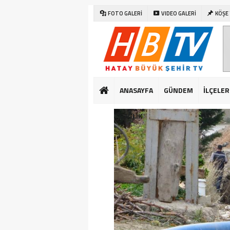
FOTO GALERİ
VIDEO GALERİ
KÖŞE
ANASAYFA
GÜNDEM
İLÇELER
SAĞLIK