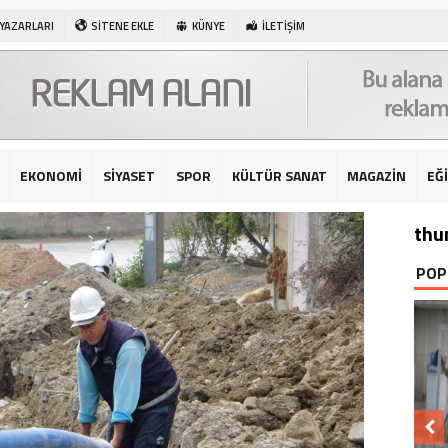
 YAZARLARI
SİTENE EKLE
KÜNYE
İLETİŞİM
EKONOMİ
SİYASET
SPOR
KÜLTÜR SANAT
MAGAZİN
EĞ
thu
POP