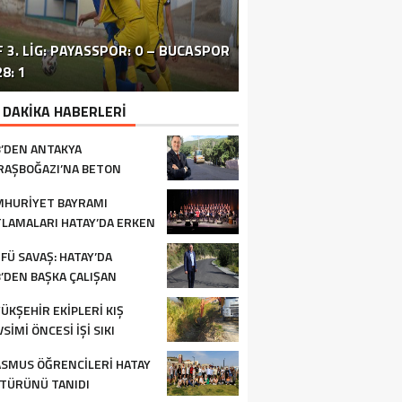
 3. LIG: PAYASSPOR: 0 – BUCASPOR
HATAY’DAKI ÇATIŞMA VE PATLAMA:
SİVİL TOPLUM ÖRGÜTLERİ ORTAK
ERZİNLİ ÇİFTÇİLERE GIDA VE
8: 1
BÖLGEDE OPERASYON SÜRÜYOR
BASIN TOPLANTISI FOTOĞRAF
TURUNÇGİL EĞİTİMİ VERİLDİ
 DAKİKA HABERLERİ
’DEN ANTAKYA
AŞBOĞAZI’NA BETON
FALT
HURİYET BAYRAMI
LAMALARI HATAY’DA ERKEN
LADI
FÜ SAVAŞ: HATAY’DA
’DEN BAŞKA ÇALIŞAN
RUM YOK
ÜKŞEHİR EKİPLERİ KIŞ
SİMİ ÖNCESİ İŞİ SIKI
TUYOR
SMUS ÖĞRENCİLERİ HATAY
TÜRÜNÜ TANIDI