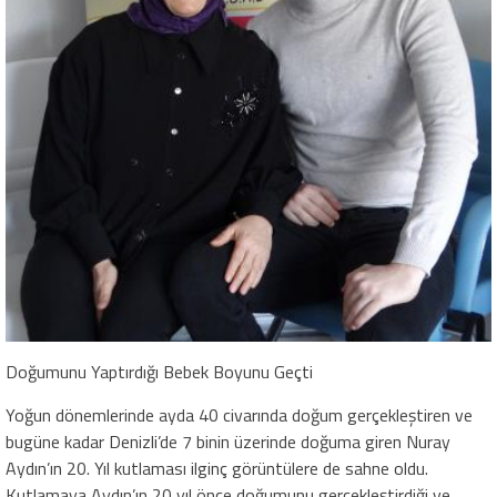
Doğumunu Yaptırdığı Bebek Boyunu Geçti
Yoğun dönemlerinde ayda 40 civarında doğum gerçekleştiren ve
bugüne kadar Denizli’de 7 binin üzerinde doğuma giren Nuray
Aydın’ın 20. Yıl kutlaması ilginç görüntülere de sahne oldu.
Kutlamaya Aydın’ın 20 yıl önce doğumunu gerçekleştirdiği ve