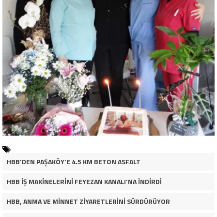
HBB’DEN PAŞAKÖY’E 4.5 KM BETON ASFALT
HBB İŞ MAKİNELERİNİ FEYEZAN KANALI’NA İNDİRDİ
HBB, ANMA VE MİNNET ZİYARETLERİNİ SÜRDÜRÜYOR