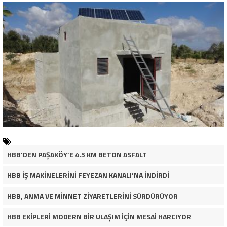
HBB’DEN PAŞAKÖY’E 4.5 KM BETON ASFALT
HBB İŞ MAKİNELERİNİ FEYEZAN KANALI’NA İNDİRDİ
HBB, ANMA VE MİNNET ZİYARETLERİNİ SÜRDÜRÜYOR
HBB EKİPLERİ MODERN BİR ULAŞIM İÇİN MESAİ HARCIYOR