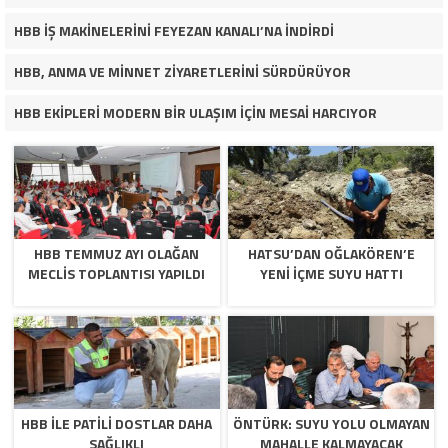
HBB İŞ MAKİNELERİNİ FEYEZAN KANALI’NA İNDİRDİ
HBB, ANMA VE MİNNET ZİYARETLERİNİ SÜRDÜRÜYOR
HBB EKİPLERİ MODERN BİR ULAŞIM İÇİN MESAİ HARCIYOR
HBB TEMMUZ AYI OLAĞAN
HATSU’DAN OĞLAKÖREN’E
MECLİS TOPLANTISI YAPILDI
YENİ İÇME SUYU HATTI
HBB İLE PATİLİ DOSTLAR DAHA
ÖNTÜRK: SUYU YOLU OLMAYAN
SAĞLIKLI
MAHALLE KALMAYACAK