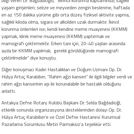
bilgi veren Dr. Bağdadioğlu, “Birincil korunma kapsamında; sağlıklı
yaşam girişimleri; sebze ve meyveden zengin beslenme, haftada
en az 150 dakika yürüme gibi orta düzey fiziksel aktivite yapma,
sağlıklı kiloda olma, sigara ve alkolden uzak durmaktır. İkincil
korunma önlemleri ise; kendi kendine meme muayenesi (KKMM)
yapmak, klinik meme muayenesi (KKMM) yaptırmak ve
mamografi çektirmektir. Erken tanı için, 20-40 yaşları arasında
ayda bir KKMM yapılmalı, gerekli görüldüğünde mamografi
çektirilmelidir” diye konuştu.
Diğer konuşmacı Kadın Hastalıkları ve Doğum Uzmanı Op. Dr.
Hülya Artuç Karabiber, “Rahim ağzı kanseri” ile ilgili bilgiler verdi ve
rahim ağzı kanserinin aşı ile korunalabilir bir hastalık olduğunu
anlattı.
Antakya Defne Rotary Kulübü Başkanı Dr. Selda Bağdadioğl,
etkinlik sonunda organizasyona desteklerinden dolayı Op. Dr.
Hülya Artuç Karabiber’e ve Özel Defne Hastanesi Kurumsal
Pazarlama Sorumlusu Metin Parmaksız’a teşekkür etti.