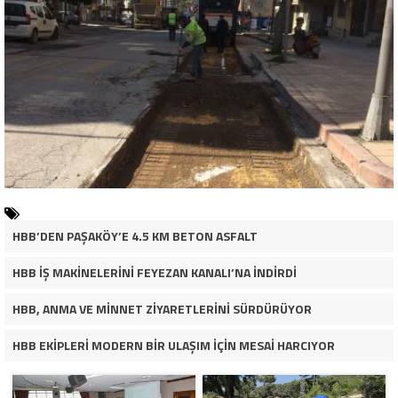
HBB’DEN PAŞAKÖY’E 4.5 KM BETON ASFALT
HBB İŞ MAKİNELERİNİ FEYEZAN KANALI’NA İNDİRDİ
HBB, ANMA VE MİNNET ZİYARETLERİNİ SÜRDÜRÜYOR
HBB EKİPLERİ MODERN BİR ULAŞIM İÇİN MESAİ HARCIYOR