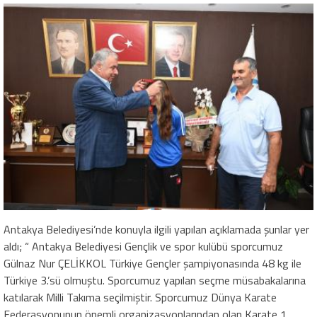
Antakya Belediyesi’nde konuyla ilgili yapılan açıklamada şunlar yer
aldı; “ Antakya Belediyesi Gençlik ve spor kulübü sporcumuz
Gülnaz Nur ÇELİKKOL Türkiye Gençler şampiyonasında 48 kg ile
Türkiye 3.’sü olmuştu. Sporcumuz yapılan seçme müsabakalarına
katılarak Milli Takıma seçilmiştir. Sporcumuz Dünya Karate
Federasyonunun önemli organizasyonlarından olan Karate 1