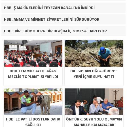
HBB İŞ MAKİNELERİNİ FEYEZAN KANALI’NA İNDİRDİ
HBB, ANMA VE MİNNET ZİYARETLERİNİ SÜRDÜRÜYOR
HBB EKİPLERİ MODERN BİR ULAŞIM İÇİN MESAİ HARCIYOR
HBB TEMMUZ AYI OLAĞAN
HATSU’DAN OĞLAKÖREN’E
MECLİS TOPLANTISI YAPILDI
YENİ İÇME SUYU HATTI
HBB İLE PATİLİ DOSTLAR DAHA
ÖNTÜRK: SUYU YOLU OLMAYAN
SAĞLIKLI
MAHALLE KALMAYACAK