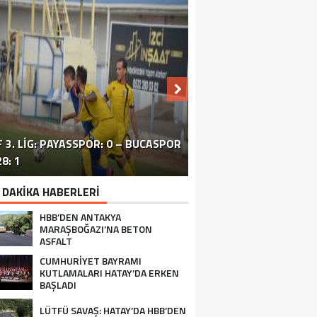
 3. LIG: PAYASSPOR: 0 – BUCASPOR
HATAY’DAKI ÇATIŞMA VE PATLAMA:
SİVİL TOPLUM ÖRGÜTLERİ ORTAK
ERZİNLİ ÇİFTÇİLERE GIDA VE
8: 1
BÖLGEDE OPERASYON SÜRÜYOR
BASIN TOPLANTISI FOTOĞRAF
TURUNÇGİL EĞİTİMİ VERİLDİ
 DAKİKA HABERLERİ
HBB’DEN ANTAKYA
MARAŞBOĞAZI’NA BETON
ASFALT
CUMHURİYET BAYRAMI
KUTLAMALARI HATAY’DA ERKEN
BAŞLADI
LÜTFÜ SAVAŞ: HATAY’DA HBB’DEN