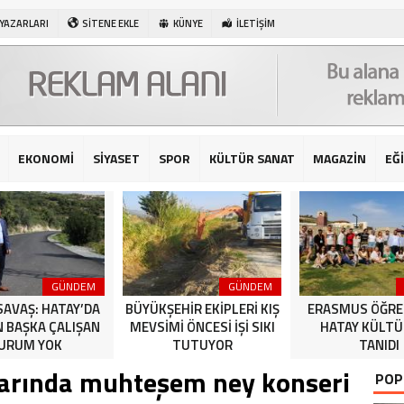
 YAZARLARI
SİTENE EKLE
KÜNYE
İLETİŞİM
EKONOMİ
SİYASET
SPOR
KÜLTÜR SANAT
MAGAZİN
EĞ
GÜNDEM
GÜNDEM
SAVAŞ: HATAY’DA
BÜYÜKŞEHİR EKİPLERİ KIŞ
ERASMUS ÖĞRE
N BAŞKA ÇALIŞAN
MEVSİMİ ÖNCESİ İŞİ SIKI
HATAY KÜLT
URUM YOK
TUTUYOR
TANIDI
arında muhteşem ney konseri
POP