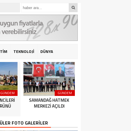
İTİM
TEKNOLOJİ
DÜNYA
GÜNDEM
GÜNDEM
GÜNDEM
NCİLERİ
SAMANDAĞ HATMEK
HATAY BÜYÜKŞEHİR
ÜRÜNÜ
MERKEZİ AÇILDI
BELEDİYESPOR’DAN 2’DE 
ÜLER FOTO GALERİLER