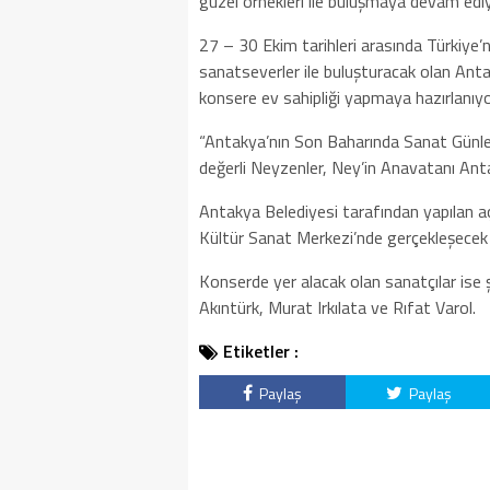
güzel örnekleri ile buluşmaya devam ediy
27 – 30 Ekim tarihleri arasında Türkiye’n
sanatseverler ile buluşturacak olan An
konsere ev sahipliği yapmaya hazırlanıyo
“Antakya’nın Son Baharında Sanat Günler
değerli Neyzenler, Ney’in Anavatanı Antak
Antakya Belediyesi tarafından yapılan a
Kültür Sanat Merkezi’nde gerçekleşecek 
Konserde yer alacak olan sanatçılar ise ş
Akıntürk, Murat Irkılata ve Rıfat Varol.
Etiketler :
Paylaş
Paylaş