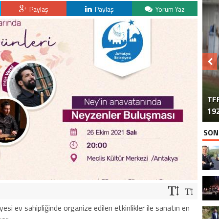
Paylaş
Paylaş
Yorum Yaz
TFF
192
SON
si ev sahipliğinde organize edilen etkinlikler ile sanatın en