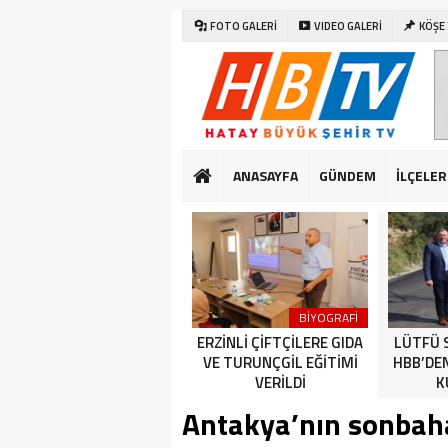
FOTO GALERİ
VIDEO GALERİ
KÖŞE
ANASAYFA
GÜNDEM
İLÇELER
SAĞLIK
DÜNYA
BİYOGRAFİ
CUMHURİYET BAYRAMI
ERZİNLİ ÇİFTÇİLERE GIDA
LÜTFÜ 
KUTLAMALARI HATAY’DA
VE TURUNÇGİL EĞİTİMİ
HBB’DE
ERKEN BAŞLADI
VERİLDİ
K
Antakya’nın sonbah