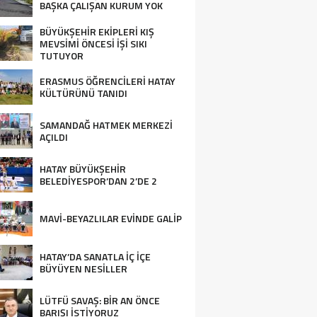
BAŞKA ÇALIŞAN KURUM YOK
BÜYÜKŞEHİR EKİPLERİ KIŞ
MEVSİMİ ÖNCESİ İŞİ SIKI
TUTUYOR
ERASMUS ÖĞRENCİLERİ HATAY
KÜLTÜRÜNÜ TANIDI
SAMANDAĞ HATMEK MERKEZİ
AÇILDI
HATAY BÜYÜKŞEHİR
BELEDİYESPOR’DAN 2’DE 2
MAVİ-BEYAZLILAR EVİNDE GALİP
HATAY’DA SANATLA İÇ İÇE
BÜYÜYEN NESİLLER
LÜTFÜ SAVAŞ: BİR AN ÖNCE
BARIŞI İSTİYORUZ