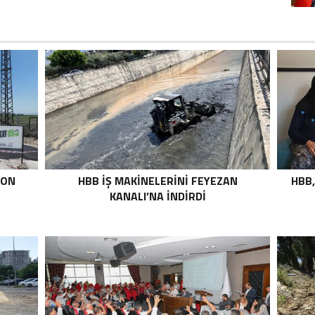
TON
HBB İŞ MAKİNELERİNİ FEYEZAN
HBB,
KANALI’NA İNDİRDİ