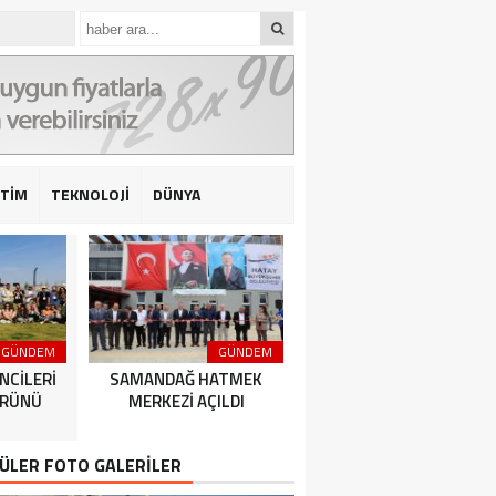
İTİM
TEKNOLOJİ
DÜNYA
GÜNDEM
GÜNDEM
GÜNDEM
NCİLERİ
SAMANDAĞ HATMEK
HATAY BÜYÜKŞEHİR
ÜRÜNÜ
MERKEZİ AÇILDI
BELEDİYESPOR’DAN 2’DE 
ÜLER FOTO GALERİLER