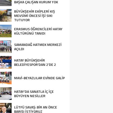
BAŞKA ÇALIŞAN KURUM YOK
BÜYÜKŞEHİR EKİPLERİ KIŞ
MEVSİMİ ÖNCESİ İŞİ SIKI
TUTUYOR
ERASMUS ÖĞRENCİLERİ HATAY
KÜLTÜRÜNÜ TANIDI
SAMANDAĞ HATMEK MERKEZİ
AÇILDI
HATAY BÜYÜKŞEHİR
BELEDİYESPOR’DAN 2’DE 2
MAVİ-BEYAZLILAR EVİNDE GALİP
HATAY’DA SANATLA İÇ İÇE
BÜYÜYEN NESİLLER
LÜTFÜ SAVAŞ: BİR AN ÖNCE
BARIŞI İSTİYORUZ