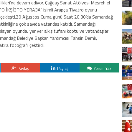
ikleri’ne devam ediyor. Çağdaş Sanat Atölyesi Mesreh el
NTO İKŞİ3TO YERA3A” isimli Arapça Tiyatro oyunu
erçekleşti.20 Ağustos Cuma günü Saat 20.30’da Samandağ
tkinliğine çok sayıda vatandaş katıldı. Samandağlı
layan oyunda, yer yer alkış tufanı koptu ve vatandaşlar
andağ Belediye Başkan Yardımcısı Tahsin Demir,
tıra fotoğrafı çektirdi.
Paylaş
Paylaş
Yorum Yaz