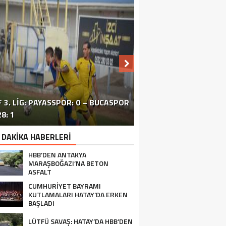
 3. LIG: PAYASSPOR: 0 – BUCASPOR
HATAY’DAKI ÇATIŞMA VE PATLAMA:
SİVİL TOPLUM ÖRGÜTLERİ ORTAK
ERZİNLİ ÇİFTÇİLERE GIDA VE
8: 1
BÖLGEDE OPERASYON SÜRÜYOR
BASIN TOPLANTISI FOTOĞRAF
TURUNÇGİL EĞİTİMİ VERİLDİ
 DAKİKA HABERLERİ
HBB’DEN ANTAKYA
MARAŞBOĞAZI’NA BETON
ASFALT
CUMHURİYET BAYRAMI
KUTLAMALARI HATAY’DA ERKEN
BAŞLADI
LÜTFÜ SAVAŞ: HATAY’DA HBB’DEN