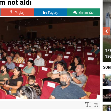
m not aldı
Paylaş
Paylaş
Yorum Yaz
TFF
192
SON