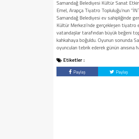
Samandağ Belediyesi Kültür Sanat Etkinl
Emel, Arapça Tiyatro Topluluğu’nun “İ
Samandağ Belediyesi ev sahipliğinde g
Kültür Merkezi’nde gerçekleşen tiyatro e
vatandaşlar tarafından büyük beğeni top
kahkahaya boğuldu. Oyunun sonunda Sam
oyuncuları tebrik ederek günün anısına ha
Etiketler :
Paylaş
Paylaş