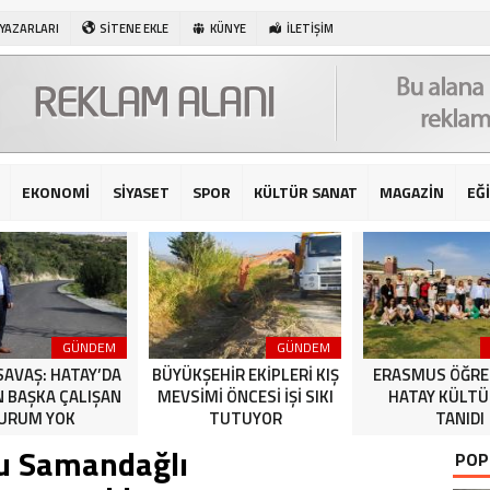
 YAZARLARI
SİTENE EKLE
KÜNYE
İLETİŞİM
EKONOMİ
SİYASET
SPOR
KÜLTÜR SANAT
MAGAZİN
EĞ
GÜNDEM
GÜNDEM
SAVAŞ: HATAY’DA
BÜYÜKŞEHİR EKİPLERİ KIŞ
ERASMUS ÖĞRE
N BAŞKA ÇALIŞAN
MEVSİMİ ÖNCESİ İŞİ SIKI
HATAY KÜLT
URUM YOK
TUTUYOR
TANIDI
nu Samandağlı
POP