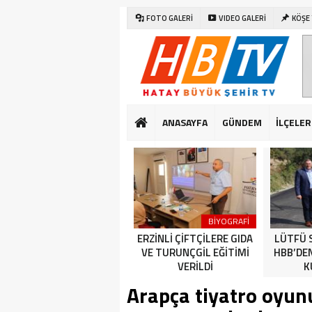
FOTO GALERİ
VIDEO GALERİ
KÖŞE
ANASAYFA
GÜNDEM
İLÇELER
SAĞLIK
DÜNYA
BİYOGRAFİ
CUMHURİYET BAYRAMI
ERZİNLİ ÇİFTÇİLERE GIDA
LÜTFÜ 
KUTLAMALARI HATAY’DA
VE TURUNÇGİL EĞİTİMİ
HBB’DE
ERKEN BAŞLADI
VERİLDİ
K
Arapça tiyatro oyu