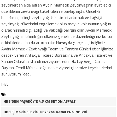
zeytinlerden elde edilen Aydın Memecik Zeytinyağının ayırt edici
özelliklerini zeytinyağı tüketicileri ile paylaşmıştır. Öncelikli
hedefimiz, bilinçli zeytinyağı tüketimini artırmak ve tağşişli
zeytinyağı tüketimini engellemek olup meyve kokusunun yoğun
olarak hissedildiği, acılığı ve yakıcılığı belirgin olan Aydın Memecik
Zeytinyağının bilinirliliğini ülkemiz genelinde düzenlediğimiz bu tür
etkinliklerle daha da artırmaktır.
Hatay
’da gerçekleştirdiğimiz
Aydın Memecik Zeytinyağı Tadım ve Tanıtım Günleri etkinliğimize
destek veren Antakya Ticaret Borsası’na ve Antakya Ticaret ve
Sanayi Odası’na standımızı ziyaret eden
Hatay
Vergi Dairesi
Başkanı Cemil Müsevitoğlu’na ve ziyaretçilerimize teşekkürlerimi
sunuyorum ”dedi.
İHA
HBB’DEN PAŞAKÖY’E 4.5 KM BETON ASFALT
HBB İŞ MAKİNELERİNİ FEYEZAN KANALI’NA İNDİRDİ