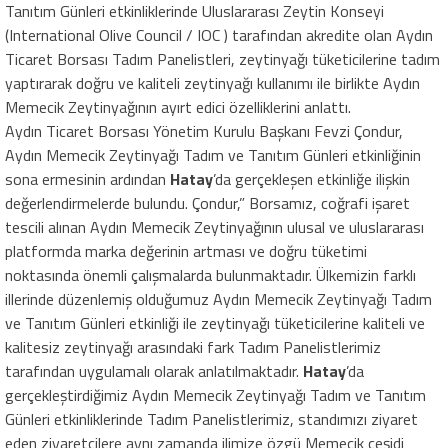
Tanıtım Günleri etkinliklerinde Uluslararası Zeytin Konseyi
(International Olive Council / IOC ) tarafından akredite olan Aydın
Ticaret Borsası Tadım Panelistleri, zeytinyağı tüketicilerine tadım
yaptırarak doğru ve kaliteli zeytinyağı kullanımı ile birlikte Aydın
Memecik Zeytinyağının ayırt edici özelliklerini anlattı.
Aydın Ticaret Borsası Yönetim Kurulu Başkanı Fevzi Çondur,
Aydın Memecik Zeytinyağı Tadım ve Tanıtım Günleri etkinliğinin
sona ermesinin ardından
Hatay
’da gerçekleşen etkinliğe ilişkin
değerlendirmelerde bulundu. Çondur,” Borsamız, coğrafi işaret
tescili alınan Aydın Memecik Zeytinyağının ulusal ve uluslararası
platformda marka değerinin artması ve doğru tüketimi
noktasında önemli çalışmalarda bulunmaktadır. Ülkemizin farklı
illerinde düzenlemiş olduğumuz Aydın Memecik Zeytinyağı Tadım
ve Tanıtım Günleri etkinliği ile zeytinyağı tüketicilerine kaliteli ve
kalitesiz zeytinyağı arasındaki fark Tadım Panelistlerimiz
tarafından uygulamalı olarak anlatılmaktadır.
Hatay
’da
gerçekleştirdiğimiz Aydın Memecik Zeytinyağı Tadım ve Tanıtım
Günleri etkinliklerinde Tadım Panelistlerimiz, standımızı ziyaret
eden ziyaretçilere aynı zamanda ilimize özgü Memecik çeşidi