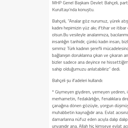
MHP Genel Başkanı Devlet Bahçeli, partis
Kurultayı’nda konuştu.
Bahçeli, “Analar göz nurumuz, yürek atış
kadını hepimizin yüz akı; iftihar ve itibar 
olsun.Bu vesileyle analarımıza, bacılarımı
insanlığın tarihidir, çünkü kadın insan, 
sırrımız Türk kadının şerefli mücadelesi
bağlanışın doruklarına çıkan ve çıkaran an
bizler sadece ana deyince ne hissettiğimi
sahip olduğumuzu anlatabiliriz” dedi.
Bahçeli şu ifadeleri kullandı:
* Giymeyen giydiren, yemeyen yediren, i
merhametin, fedakârlığın, fenalıklara dire
çanağına dönen gözüyle, yorgun düşmüş 
muhabbetin kaynağıdır ana. Evlat acısına
damarlarına nüfuz eden acıyla dalıp dalı
unvanıdır ana. Allah hiç kimseye evlat ac