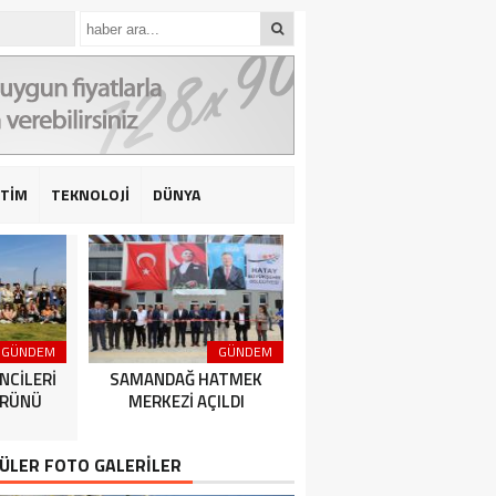
İTİM
TEKNOLOJİ
DÜNYA
GÜNDEM
GÜNDEM
GÜNDEM
NCİLERİ
SAMANDAĞ HATMEK
HATAY BÜYÜKŞEHİR
ÜRÜNÜ
MERKEZİ AÇILDI
BELEDİYESPOR’DAN 2’DE 
ÜLER FOTO GALERİLER