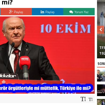
e mi?
Paylaş
Paylaş
Yorum Yaz
TFF
192
SON