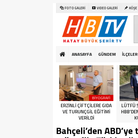
FOTO GALERİ
VIDEO GALERİ
KÖŞE
ANASAYFA
GÜNDEM
İLÇELER
SAĞLIK
DÜNYA
BİYOGRAFİ
CUMHURİYET BAYRAMI
ERZİNLİ ÇİFTÇİLERE GIDA
LÜTFÜ 
KUTLAMALARI HATAY’DA
VE TURUNÇGİL EĞİTİMİ
HBB’DE
ERKEN BAŞLADI
VERİLDİ
K
Bahçeli’den ABD’ye t