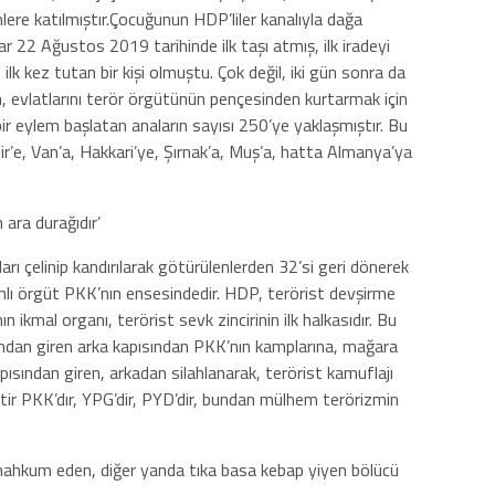
ere katılmıştır.Çocuğunun HDP’liler kanalıyla dağa
 22 Ağustos 2019 tarihinde ilk taşı atmış, ilk iradeyi
lk kez tutan bir kişi olmuştu. Çok değil, iki gün sonra da
, evlatlarını terör örgütünün pençesinden kurtarmak için
 bir eylem başlatan anaların sayısı 250’ye yaklaşmıştır. Bu
mir’e, Van’a, Hakkari’ye, Şırnak’a, Muş’a, hatta Almanya’ya
ara durağıdır’
ları çelinip kandırılarak götürülenlerden 32’si geri dönerek
kanlı örgüt PKK’nın ensesindedir. HDP, terörist devşirme
ikmal organı, terörist sevk zincirinin ilk halkasıdır. Bu
ısından giren arka kapısından PKK’nın kamplarına, mağara
pısından giren, arkadan silahlanarak, terörist kamuflajı
ttir PKK’dır, YPG’dir, PYD’dir, bundan mülhem terörizmin
 mahkum eden, diğer yanda tıka basa kebap yiyen bölücü