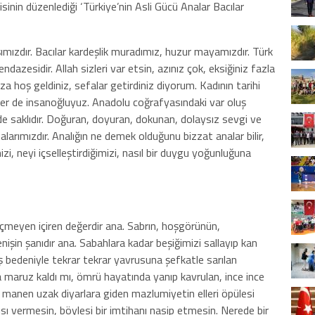
inin düzenlediği ‘Türkiye’nin Asli Gücü Analar Bacılar
ımızdır. Bacılar kardeşlik muradımız, huzur mayamızdır. Türk
endazesidir. Allah sizleri var etsin, azınız çok, eksiğiniz fazla
za hoş geldiniz, sefalar getirdiniz diyorum. Kadının tarihi
bizler de insanoğluyuz. Anadolu coğrafyasındaki var oluş
nde saklıdır. Doğuran, doyuran, dokunan, dolaysız sevgi ve
alarımızdır. Analığın ne demek olduğunu bizzat analar bilir,
zi, neyi içselleştirdiğimizi, nasıl bir duygu yoğunluğuna
çmeyen içiren değerdir ana. Sabrın, hoşgörünün,
nişin şanıdır ana. Sabahlara kadar beşiğimizi sallayıp kan
bedeniyle tekrar tekrar yavrusuna şefkatle sarılan
 maruz kaldı mı, ömrü hayatında yanıp kavrulan, ince ince
p manen uzak diyarlara giden mazlumiyetin elleri öpülesi
ısı vermesin, böylesi bir imtihanı nasip etmesin. Nerede bir