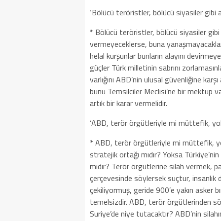
‘Bölücü teröristler, bölücü siyasiler gibi
* Bölücü teröristler, bölücü siyasiler gib
vermeyeceklerse, buna yanaşmayacaklars
helal kurşunlar bunların alayını devirme
güçler Türk milletinin sabrını zorlamasınl
varlığını ABD’nin ulusal güvenliğine karşı
bunu Temsilciler Meclisi’ne bir mektup v
artık bir karar vermelidir.
‘ABD, terör örgütleriyle mi müttefik, yo
* ABD, terör örgütleriyle mi müttefik,
stratejik ortağı mıdır? Yoksa Türkiye’n
mıdır? Terör örgütlerine silah vermek, p
çerçevesinde söylersek suçtur, insanlık de
çekiliyormuş, geride 900’e yakın asker b
temelsizdir. ABD, terör örgütlerinden s
Suriye’de niye tutacaktır? ABD’nin silahın