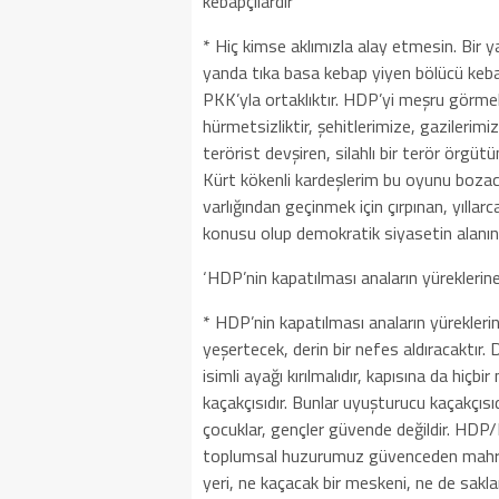
kebapçılardır’
* Hiç kimse aklımızla alay etmesin. Bir 
yanda tıka basa kebap yiyen bölücü keba
PKK’yla ortaklıktır. HDP’yi meşru görmek
hürmetsizliktir, şehitlerimize, gazilerim
terörist devşiren, silahlı bir terör örgü
Kürt kökenli kardeşlerim bu oyunu bozaca
varlığından geçinmek için çırpınan, yıllar
konusu olup demokratik siyasetin alanınd
‘HDP’nin kapatılması anaların yüreklerine
* HDP’nin kapatılması anaların yüreklerin
yeşertecek, derin bir nefes aldıracaktır
isimli ayağı kırılmalıdır, kapısına da hiçb
kaçakçısıdır. Bunlar uyuşturucu kaçakçıs
çocuklar, gençler güvende değildir. HDP
toplumsal huzurumuz güvenceden mahrum
yeri, ne kaçacak bir meskeni, ne de saklan