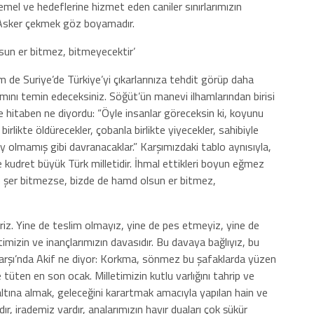
 emel ve hedeflerine hizmet eden caniler sınırlarımızın
 Asker çekmek göz boyamadır.
sun er bitmez, bitmeyecektir’
de Suriye’de Türkiye’yi çıkarlarınıza tehdit görüp daha
amını temin edeceksiniz. Söğüt’ün manevi ilhamlarından birisi
 hitaben ne diyordu: “Öyle insanlar göreceksin ki, koyunu
 birlikte öldürecekler, çobanla birlikte yiyecekler, sahibiyle
şey olmamış gibi davranacaklar.” Karşımızdaki tablo aynısıyla,
e kudret büyük Türk milletidir. İhmal ettikleri boyun eğmez
mde şer bitmezse, bizde de hamd olsun er bitmez,
iriz. Yine de teslim olmayız, yine de pes etmeyiz, yine de
mizin ve inançlarımızın davasıdır. Bu davaya bağlıyız, bu
 Marşı’nda Akif ne diyor: Korkma, sönmez bu şafaklarda yüzen
ten en son ocak. Milletimizin kutlu varlığını tahrip ve
ltına almak, geleceğini karartmak amacıyla yapılan hain ve
ır, irademiz vardır, analarımızın hayır duaları çok şükür