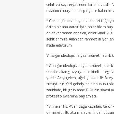
şehit varsa, feryat eden bir ana vardır. 
evladının naaşına sarılıp öylece kalan bir 
* Gece üşümesin diye üzerini örttüğü ya
örten bir ana vardır. İşte onlar bizim baş
onlar kahraman anasıdır, onlar kınalı kuz
şehitlerimize Allah’tan rahmet diliyor, an
ifade ediyorum.
‘Analığın ideolojisi, siyasi aidiyeti, etnik
* Analığın ideolojisi, siyasi aidiyeti, etn
suretle akan gözyaşlarının kimlik sorgula
yardır. Acıyı çeken, ağıdı yakan bilir. Ate
tutuşturur. Yeri gelmişken bir hususu siz
tarihinde, bir grup anne PKK’nın siyasi 
protesto eylemine başlamıştı.
* Anneler HDP’den dağa kaçırılan, terör 
girmişlerdi. İlk oturma eyleminden bugüne