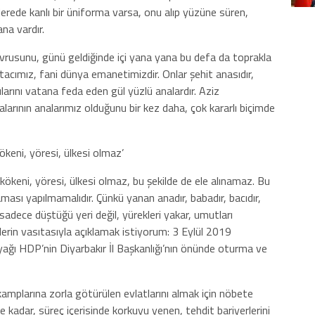
Nerede kanlı bir üniforma varsa, onu alıp yüzüne süren,
ana vardır.
vrusunu, günü geldiğinde içi yana yana bu defa da toprakla
 tacımız, fani dünya emanetimizdir. Onlar şehit anasıdır,
ularını vatana feda eden gül yüzlü analardır. Aziz
alarının analarımız olduğunu bir kez daha, çok kararlı biçimde
 kökeni, yöresi, ülkesi olmaz’
ik kökeni, yöresi, ülkesi olmaz, bu şekilde de ele alınamaz. Bu
ması yapılmamalıdır. Çünkü yanan anadır, babadır, bacıdır,
ş sadece düştüğü yeri değil, yürekleri yakar, umutları
lerin vasıtasıyla açıklamak istiyorum: 3 Eylül 2019
ayağı HDP’nin Diyarbakır İl Başkanlığı’nın önünde oturma ve
kamplarına zorla götürülen evlatlarını almak için nöbete
 kadar, süreç içerisinde korkuyu yenen, tehdit bariyerlerini