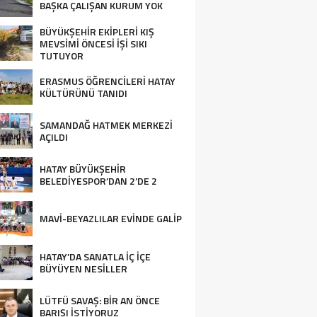
BAŞKA ÇALIŞAN KURUM YOK
BÜYÜKŞEHİR EKİPLERİ KIŞ
MEVSİMİ ÖNCESİ İŞİ SIKI
TUTUYOR
ERASMUS ÖĞRENCİLERİ HATAY
KÜLTÜRÜNÜ TANIDI
SAMANDAĞ HATMEK MERKEZİ
AÇILDI
HATAY BÜYÜKŞEHİR
BELEDİYESPOR’DAN 2’DE 2
MAVİ-BEYAZLILAR EVİNDE GALİP
HATAY’DA SANATLA İÇ İÇE
BÜYÜYEN NESİLLER
LÜTFÜ SAVAŞ: BİR AN ÖNCE
BARIŞI İSTİYORUZ