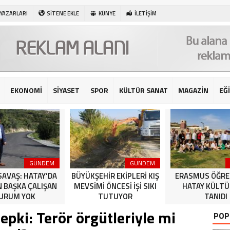
 YAZARLARI
SİTENE EKLE
KÜNYE
İLETİŞİM
EKONOMİ
SİYASET
SPOR
KÜLTÜR SANAT
MAGAZİN
EĞ
GÜNDEM
GÜNDEM
SAVAŞ: HATAY’DA
BÜYÜKŞEHİR EKİPLERİ KIŞ
ERASMUS ÖĞRE
N BAŞKA ÇALIŞAN
MEVSİMİ ÖNCESİ İŞİ SIKI
HATAY KÜLT
URUM YOK
TUTUYOR
TANIDI
epki: Terör örgütleriyle mi
POP