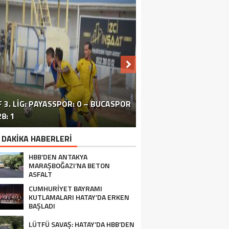
 3. LIG: PAYASSPOR: 0 – BUCASPOR
HATAY’DAKI ÇATIŞMA VE PATLAMA:
SİVİL TOPLUM ÖRGÜTLERİ ORTAK
ERZİNLİ ÇİFTÇİLERE GIDA VE
8: 1
BÖLGEDE OPERASYON SÜRÜYOR
BASIN TOPLANTISI FOTOĞRAF
TURUNÇGİL EĞİTİMİ VERİLDİ
 DAKİKA HABERLERİ
HBB’DEN ANTAKYA
MARAŞBOĞAZI’NA BETON
ASFALT
CUMHURİYET BAYRAMI
KUTLAMALARI HATAY’DA ERKEN
BAŞLADI
LÜTFÜ SAVAŞ: HATAY’DA HBB’DEN