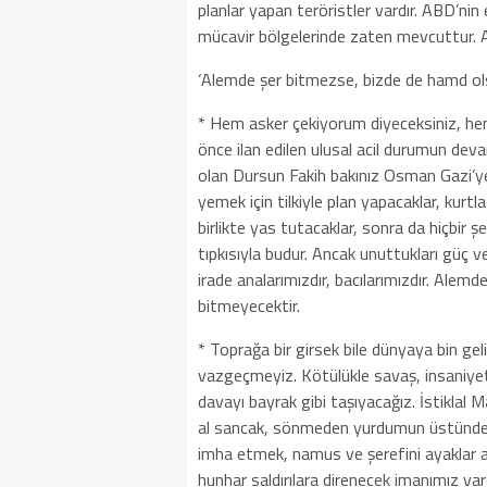
planlar yapan teröristler vardır. ABD’nin
mücavir bölgelerinde zaten mevcuttur.
‘Alemde şer bitmezse, bizde de hamd ol
* Hem asker çekiyorum diyeceksiniz, hem 
önce ilan edilen ulusal acil durumun dev
olan Dursun Fakih bakınız Osman Gazi’ye
yemek için tilkiyle plan yapacaklar, kurtla
birlikte yas tutacaklar, sonra da hiçbir 
tıpkısıyla budur. Ancak unuttukları güç v
irade analarımızdır, bacılarımızdır. Ale
bitmeyecektir.
* Toprağa bir girsek bile dünyaya bin gel
vazgeçmeyiz. Kötülükle savaş, insaniyeti
davayı bayrak gibi taşıyacağız. İstiklal
al sancak, sönmeden yurdumun üstünde tü
imha etmek, namus ve şerefini ayaklar a
hunhar saldırılara direnecek imanımız vard