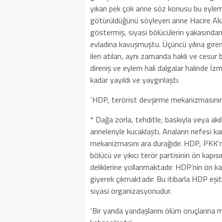
yıkan pek çok anne söz konusu bu eyleml
götürüldüğünü söyleyen anne Hacire Akar
göstermiş, siyasi bölücülerin yakasından i
evladına kavuşmuştu. Üçüncü yılına giren
ileri atılan, aynı zamanda haklı ve cesur
direniş ve eylem hali dalgalar halinde İz
kadar yayıldı ve yaygınlaştı.
‘HDP, terörist devşirme mekanizmasının 
* Dağa zorla, tehditle, baskıyla veya akıl
anneleriyle kucaklaştı. Anaların nefesi 
mekanizmasını ara durağıdır. HDP, PKK’nın 
bölücü ve yıkıcı terör partisinin ön kap
deliklerine yollanmaktadır. HDP’nin ön ka
giyerek çıkmaktadır. Bu itibarla HDP eşi
siyasi organizasyonudur.
‘Bir yanda yandaşlarını ölüm oruçlarına