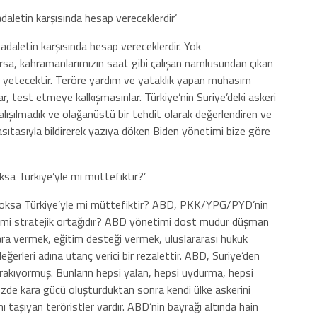
 adaletin karşısında hesap vereceklerdir’
i adaletin karşısında hesap vereceklerdir. Yok
a, kahramanlarımızın saat gibi çalışan namlusundan çıkan
ye yetecektir. Teröre yardım ve yataklık yapan muhasım
ar, test etmeye kalkışmasınlar. Türkiye’nin Suriye’deki askeri
 alışılmadık ve olağanüstü bir tehdit olarak değerlendiren ve
asıtasıyla bildirerek yazıya döken Biden yönetimi bize göre
ksa Türkiye’yle mi müttefiktir?’
 yoksa Türkiye’yle mi müttefiktir? ABD, PKK/YPG/PYD’nin
in mi stratejik ortağıdır? ABD yönetimi dost mudur düşman
ara vermek, eğitim desteği vermek, uluslararası hukuk
ğerleri adına utanç verici bir rezalettir. ABD, Suriye’den
ırakıyormuş. Bunların hepsi yalan, hepsi uydurma, hepsi
özde kara gücü oluşturduktan sonra kendi ülke askerini
ı taşıyan teröristler vardır. ABD’nin bayrağı altında hain