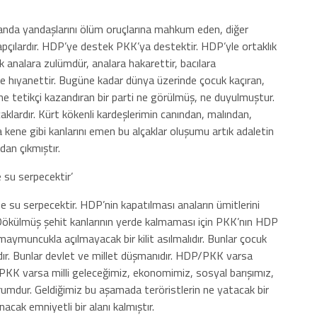
yanda yandaşlarını ölüm oruçlarına mahkum eden, diğer
pçılardır. HDP’ye destek PKK’ya destektir. HDP’yle ortaklık
 analara zulümdür, analara hakarettir, bacılara
ize hıyanettir. Bugüne kadar dünya üzerinde çocuk kaçıran,
tüne tetikçi kazandıran bir parti ne görülmüş, ne duyulmuştur.
klardır. Kürt kökenli kardeşlerimin canından, malından,
ca kene gibi kanlarını emen bu alçaklar oluşumu artık adaletin
an çıkmıştır.
 su serpecektir’
e su serpecektir. HDP’nin kapatılması anaların ümitlerini
. Dökülmüş şehit kanlarının yerde kalmaması için PKK’nın HDP
ir maymuncukla açılmayacak bir kilit asılmalıdır. Bunlar çocuk
ıdır. Bunlar devlet ve millet düşmanıdır. HDP/PKK varsa
/PKK varsa milli geleceğimiz, ekonomimiz, sosyal barışımız,
dur. Geldiğimiz bu aşamada teröristlerin ne yatacak bir
acak emniyetli bir alanı kalmıştır.