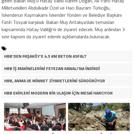
gelen Bakan Muş’u Hatay Valisi Rahmi Doğan, Ak Parti Hatay
Milletvekilleri Abdulkadir Özel ve Hacı Bayram Türkoğlu,
İskenderun Kaymakamı İskender Yönden ve Belediye Başkanı
Fatih Tosyalı karşıladı. Bakan Muş Antakya’daki temasları
kapsamında Hatay Valiliği’ni de ziyaret edecek. Muş ardından 3
sınır kapısını da ziyaret ederek açıklamalarda bulunacak.
HBB’DEN PAŞAKÖY’E 4.5 KM BETON ASFALT
HBB İŞ MAKİNELERİNİ FEYEZAN KANALI’NA İNDİRDİ
HBB, ANMA VE MİNNET ZİYARETLERİNİ SÜRDÜRÜYOR
HBB EKİPLERİ MODERN BİR ULAŞIM İÇİN MESAİ HARCIYOR