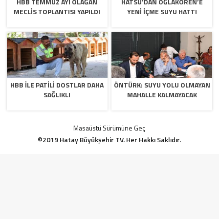
HBB TEMMUZ AYI OLAĞAN
HATSU’DAN OĞLAKÖREN’E
MECLİS TOPLANTISI YAPILDI
YENİ İÇME SUYU HATTI
HBB İLE PATİLİ DOSTLAR DAHA
ÖNTÜRK: SUYU YOLU OLMAYAN
SAĞLIKLI
MAHALLE KALMAYACAK
Masaüstü Sürümüne Geç
©2019 Hatay Büyükşehir TV. Her Hakkı Saklıdır.