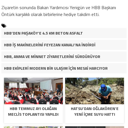
Ziyaretin sonunda Bakan Yardımcısı Yenigün ve HBB Başkanı
Öntürk karşılıklı olarak birbirlerine hediye takdim etti.
HBB’DEN PAŞAKÖY’E 4.5 KM BETON ASFALT
HBB İŞ MAKİNELERİNİ FEYEZAN KANALI’NA İNDİRDİ
HBB, ANMA VE MİNNET ZİYARETLERİNİ SÜRDÜRÜYOR
HBB EKİPLERİ MODERN BİR ULAŞIM İÇİN MESAİ HARCIYOR
HBB TEMMUZ AYI OLAĞAN
HATSU’DAN OĞLAKÖREN’E
MECLİS TOPLANTISI YAPILDI
YENİ İÇME SUYU HATTI