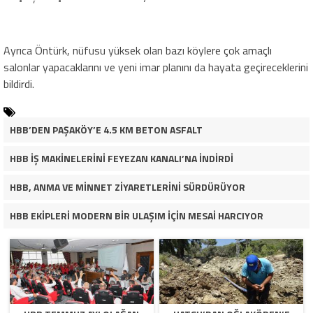
Ayrıca Öntürk, nüfusu yüksek olan bazı köylere çok amaçlı
salonlar yapacaklarını ve yeni imar planını da hayata geçireceklerini
bildirdi.
HBB’DEN PAŞAKÖY’E 4.5 KM BETON ASFALT
HBB İŞ MAKİNELERİNİ FEYEZAN KANALI’NA İNDİRDİ
HBB, ANMA VE MİNNET ZİYARETLERİNİ SÜRDÜRÜYOR
HBB EKİPLERİ MODERN BİR ULAŞIM İÇİN MESAİ HARCIYOR