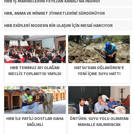
HBB İŞ MAKİNELERİNİ FEYEZAN KANALI’NA İNDİRDİ
HBB, ANMA VE MİNNET ZİYARETLERİNİ SÜRDÜRÜYOR
HBB EKİPLERİ MODERN BİR ULAŞIM İÇİN MESAİ HARCIYOR
HBB TEMMUZ AYI OLAĞAN
HATSU’DAN OĞLAKÖREN’E
MECLİS TOPLANTISI YAPILDI
YENİ İÇME SUYU HATTI
HBB İLE PATİLİ DOSTLAR DAHA
ÖNTÜRK: SUYU YOLU OLMAYAN
SAĞLIKLI
MAHALLE KALMAYACAK