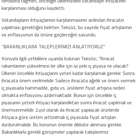
olmasına rağmen, önceliğin ülkemizdeki vatandaşın ihtiyacının
karşılanması olduğunu kaydetti.
Vatandaşların ihtiyaçlarının karşılanmasının ardından ihracatın
yapılması gerektiğini belirten Teksöz, bu sayede fiyat artışlarının
ve enflasyonun da önüne geçileceğini savundu.
“BAKANLIKLARA TALEPLERİMİZİ ANLATIYORUZ”
Konuyla ilgili yetkililere uyarıda bulunan Teksöz; “İhracat
rakamlarının yükselmesi bir ülke için iyi peki iç piyasa ne olacak?
Ülkenin öncelikle ihtiyaçlarını yeteri kadar karşılamak gerekir. Sonra
ihracata önem verilmelidir. Sadece ihracata ağırlık ve önem vermek
iç piyasada hammadde, gıda vs. ürünlerin fiyat artışına neden
olmakta enflasyonu azdırmaktadır. Bunun için öncelikle iç
piyasanın yeterli ihtiyacı karşılandıktan sonra ihracat yapılmalı ve
önemsenmelidir. 2.yol olarak da ihracat yapılacak ürünlerde
ihtiyaca göre üretim arttırılmalı iç piyasada fiyat artışları
durdurulmalıdır. Bu konunun önemle dikkate alınması gerekir.
Bakanlıklarla gerekli görüşmeler yapılarak taleplerimiz