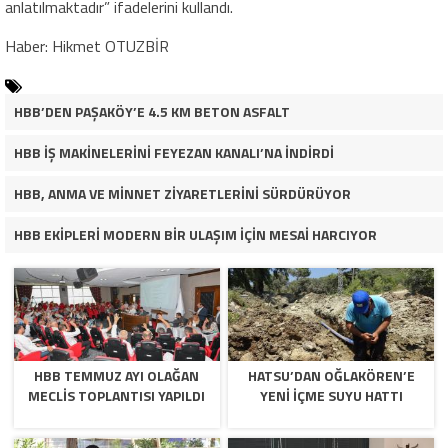
anlatılmaktadır” ifadelerini kullandı.
Haber: Hikmet OTUZBİR
HBB’DEN PAŞAKÖY’E 4.5 KM BETON ASFALT
HBB İŞ MAKİNELERİNİ FEYEZAN KANALI’NA İNDİRDİ
HBB, ANMA VE MİNNET ZİYARETLERİNİ SÜRDÜRÜYOR
HBB EKİPLERİ MODERN BİR ULAŞIM İÇİN MESAİ HARCIYOR
HBB TEMMUZ AYI OLAĞAN
HATSU’DAN OĞLAKÖREN’E
MECLİS TOPLANTISI YAPILDI
YENİ İÇME SUYU HATTI