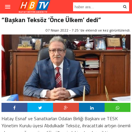
“Başkan Teksöz ‘Önce Ülkem’ dedi”
07 Nisan 2022 - 7:25 'de eklendi ve
kez görüntülendi.
Hatay Esnaf ve Sanatkarları Odaları Birliği Başkanı ve TESK
Yönetim Kurulu üyesi Abdulkadir Teksöz, ihracattaki artışın önemli