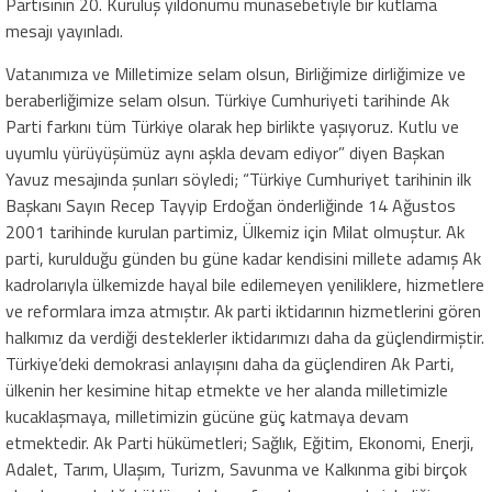
Partisinin 20. Kuruluş yıldönümü münasebetiyle bir kutlama
mesajı yayınladı.
Vatanımıza ve Milletimize selam olsun, Birliğimize dirliğimize ve
beraberliğimize selam olsun. Türkiye Cumhuriyeti tarihinde Ak
Parti farkını tüm Türkiye olarak hep birlikte yaşıyoruz. Kutlu ve
uyumlu yürüyüşümüz aynı aşkla devam ediyor” diyen Başkan
Yavuz mesajında şunları söyledi; “Türkiye Cumhuriyet tarihinin ilk
Başkanı Sayın Recep Tayyip Erdoğan önderliğinde 14 Ağustos
2001 tarihinde kurulan partimiz, Ülkemiz için Milat olmuştur. Ak
parti, kurulduğu günden bu güne kadar kendisini millete adamış Ak
kadrolarıyla ülkemizde hayal bile edilemeyen yeniliklere, hizmetlere
ve reformlara imza atmıştır. Ak parti iktidarının hizmetlerini gören
halkımız da verdiği desteklerler iktidarımızı daha da güçlendirmiştir.
Türkiye’deki demokrasi anlayışını daha da güçlendiren Ak Parti,
ülkenin her kesimine hitap etmekte ve her alanda milletimizle
kucaklaşmaya, milletimizin gücüne güç katmaya devam
etmektedir. Ak Parti hükümetleri; Sağlık, Eğitim, Ekonomi, Enerji,
Adalet, Tarım, Ulaşım, Turizm, Savunma ve Kalkınma gibi birçok