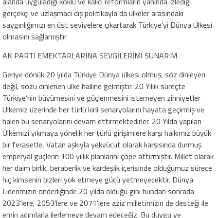
alanda uyguladığı köklü ve kalıcı reformların yanında izlediği
gerçekçi ve uzlaşmacı dış politikayla da ülkeler arasındaki
saygınlığımızı en üst seviyelere çıkartarak Türkiye’yi Dünya Ülkesi
olmasını sağlamıştır.
AK PARTİ EMEKTARLARINA SEVGİLERİMİ SUNARIM
Geriye dönük 20 yılda Türkiye Dünya ülkesi olmuş, söz dinleyen
değil, sözü dinlenen ülke halline gelmiştir. 20 Yıllık süreçte
Türkiye’nin büyümesini ve güçlenmesini istemeyen zihniyetler
Ülkemiz üzerinde her türlü kirli senaryolarını hayata geçirmiş ve
halen bu senaryolarını devam ettirmektedirler. 20 Yılda yapılan
Ülkemizi yıkmaya yönelik her türlü girişimlere karşı halkımız büyük
bir ferasetle, Vatan aşkıyla yekvücut olarak karşısında durmuş
emperyal güçlerin 100 yıllık planlarını çöpe attırmıştır. Millet olarak
her daim birlik, beraberlik ve kardeşlik içerisinde olduğumuz sürece
hiç kimsenin bizleri yok etmeye gücü yetmeyecektir. Dünya
Liderimizin önderliğinde 20 yılda olduğu gibi bundan sonrada
2023’lere, 2053’lere ve 2071’lere aziz milletimizin de desteği ile
emin adımlarla ilerlemeye devam edeceğiz. Bu duygu ve