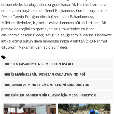
düşüncelerle, kuruluşundan bu güne kadar Ak Partiye hizmet ve
emek veren başta kurucu Genel Başkanımız, Cumhurbaşkanımız
Recep Tayyip Erdoğan olmak üzere tüm Bakanlarımıza,
Milletvekillerimize, kıymetli teşkilatlarımızın bütün fertlerin, Ak
partiye desteğini esirgemeyen aziz milletimize en içten
dileklerimle teşekkür eder, sevgi ve saygılarımı sunarım. Ebediyete
intikal etmiş bütün dava arkadaşlarımıza Allah’tan (c.c.) Rahmet
diliyorum. Mekânları Cennet olsun” dedi.
HBB’DEN PAŞAKÖY’E 4.5 KM BETON ASFALT
HBB İŞ MAKİNELERİNİ FEYEZAN KANALI’NA İNDİRDİ
HBB, ANMA VE MİNNET ZİYARETLERİNİ SÜRDÜRÜYOR
HBB EKİPLERİ MODERN BİR ULAŞIM İÇİN MESAİ HARCIYOR