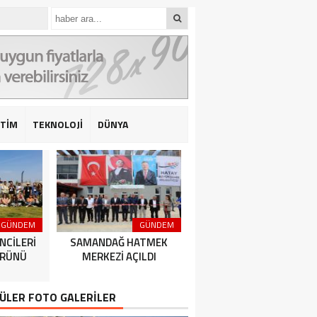
İTİM
TEKNOLOJİ
DÜNYA
GÜNDEM
GÜNDEM
GÜNDEM
NCİLERİ
SAMANDAĞ HATMEK
HATAY BÜYÜKŞEHİR
ÜRÜNÜ
MERKEZİ AÇILDI
BELEDİYESPOR’DAN 2’DE 
ÜLER FOTO GALERİLER