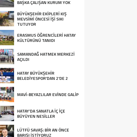
BAŞKA ÇALIŞAN KURUM YOK
BÜYÜKŞEHİR EKİPLERİ KIŞ
MEVSİMİ ÖNCESİ İŞİ SIKI
TUTUYOR
ERASMUS ÖĞRENCİLERİ HATAY
KÜLTÜRÜNÜ TANIDI
SAMANDAĞ HATMEK MERKEZİ
AÇILDI
HATAY BÜYÜKŞEHİR
BELEDİYESPOR’DAN 2’DE 2
MAVİ-BEYAZLILAR EVİNDE GALİP
HATAY’DA SANATLA İÇ İÇE
BÜYÜYEN NESİLLER
LÜTFÜ SAVAŞ: BİR AN ÖNCE
BARIŞI İSTİYORUZ