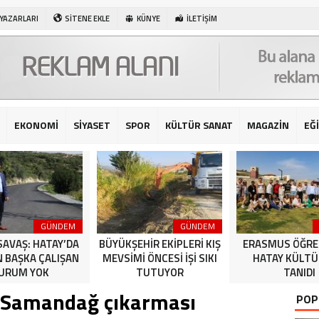
 YAZARLARI
SİTENE EKLE
KÜNYE
İLETİŞİM
EKONOMİ
SİYASET
SPOR
KÜLTÜR SANAT
MAGAZİN
EĞ
GÜNDEM
GÜNDEM
SAVAŞ: HATAY’DA
BÜYÜKŞEHİR EKİPLERİ KIŞ
ERASMUS ÖĞRE
N BAŞKA ÇALIŞAN
MEVSİMİ ÖNCESİ İŞİ SIKI
HATAY KÜLT
URUM YOK
TUTUYOR
TANIDI
n Samandağ çıkarması
POP