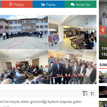
Paylaş
Paylaş
Yorum Yaz
TFF
192
SON
ti’nin büyük atılım gösterdiği ilçelerin başında gelen