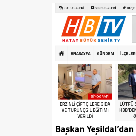
FOTO GALERİ
VIDEO GALERİ
KÖŞE
ANASAYFA
GÜNDEM
İLÇELER
SAĞLIK
DÜNYA
BİYOGRAFİ
CUMHURİYET BAYRAMI
ERZİNLİ ÇİFTÇİLERE GIDA
LÜTFÜ 
KUTLAMALARI HATAY’DA
VE TURUNÇGİL EĞİTİMİ
HBB’DE
ERKEN BAŞLADI
VERİLDİ
K
Başkan Yeşildal’da