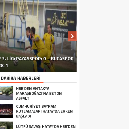
 3. LIG: PAYASSPOR: 0 – BUCASPOR
HATAY’DAKI ÇATIŞMA VE PATLAMA:
SİVİL TOPLUM ÖRGÜTLERİ ORTAK
ERZİNLİ ÇİFTÇİLERE GIDA VE
8: 1
BÖLGEDE OPERASYON SÜRÜYOR
BASIN TOPLANTISI FOTOĞRAF
TURUNÇGİL EĞİTİMİ VERİLDİ
 DAKİKA HABERLERİ
HBB’DEN ANTAKYA
MARAŞBOĞAZI’NA BETON
ASFALT
CUMHURİYET BAYRAMI
KUTLAMALARI HATAY’DA ERKEN
BAŞLADI
LÜTFÜ SAVAŞ: HATAY’DA HBB’DEN