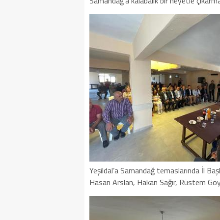
Samandağ’a kalabalık bir heyetle çıkarma
Yeşildal’a Samandağ temaslarında İl Başka
Hasan Arslan, Hakan Sağır, Rüstem Göyc