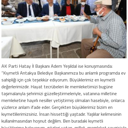
AK Parti Hatay İl Başkanı Adem Yeşildal ise konuşmasında:
“Kıymetli Antakya Belediye Başkanımıza bu anlamlı programda ev
sahipliği için çok teşekkür ediyorum. Büyüklerimiz en kıymetli
değerlerimizdir. Hayat tecrübeleri ile memleketimizi bugüne
taşımalarıyla şehrimizi güzelleştirmeleriyle, vatanına milletine
memleketine hayırlı nesiller yetiştirmiş olmaları hasebiyle, onlarca
yüzlerce anlam ifade eder. Gerçekten büyüklerimiz bizim en
kıymetlilerimizsiniz. İnsan hissettiği yaştadır. Yaşlılar kelimesinin
kullanılmasından hoşnut değilim. Ben buradaki kıymetli
büyüklerime bakıyorum, gözleri vatan, millet, memleket sevgisiyle