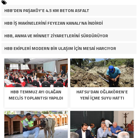
HBB’DEN PAŞAKÖY’E 4.5 KM BETON ASFALT
HBB İŞ MAKİNELERİNİ FEYEZAN KANALI’NA İNDİRDİ
HBB, ANMA VE MİNNET ZİYARETLERİNİ SÜRDÜRÜYOR
HBB EKİPLERİ MODERN BİR ULAŞIM İÇİN MESAİ HARCIYOR
HBB TEMMUZ AYI OLAĞAN
HATSU’DAN OĞLAKÖREN’E
MECLİS TOPLANTISI YAPILDI
YENİ İÇME SUYU HATTI