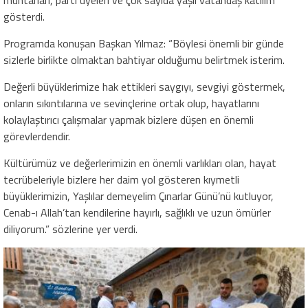
muhtarları, parti üyeleri ve çok sayıda yaşlı vatandaş katılım
gösterdi.
Programda konuşan Başkan Yılmaz: “Böylesi önemli bir günde
sizlerle birlikte olmaktan bahtiyar olduğumu belirtmek isterim.
Değerli büyüklerimize hak ettikleri saygıyı, sevgiyi göstermek,
onların sıkıntılarına ve sevinçlerine ortak olup, hayatlarını
kolaylaştırıcı çalışmalar yapmak bizlere düşen en önemli
görevlerdendir.
Kültürümüz ve değerlerimizin en önemli varlıkları olan, hayat
tecrübeleriyle bizlere her daim yol gösteren kıymetli
büyüklerimizin, Yaşlılar demeyelim Çınarlar Günü’nü kutluyor,
Cenab-ı Allah’tan kendilerine hayırlı, sağlıklı ve uzun ömürler
diliyorum.” sözlerine yer verdi.