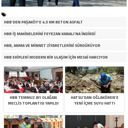
HBB’DEN PAŞAKÖY’E 4.5 KM BETON ASFALT
HBB İŞ MAKİNELERİNİ FEYEZAN KANALI’NA İNDİRDİ
HBB, ANMA VE MİNNET ZİYARETLERİNİ SÜRDÜRÜYOR
HBB EKİPLERİ MODERN BİR ULAŞIM İÇİN MESAİ HARCIYOR
HBB TEMMUZ AYI OLAĞAN
HATSU’DAN OĞLAKÖREN’E
MECLİS TOPLANTISI YAPILDI
YENİ İÇME SUYU HATTI