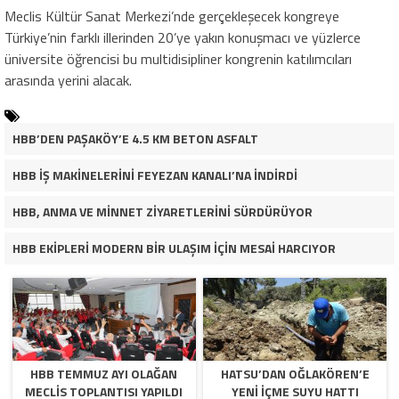
Meclis Kültür Sanat Merkezi’nde gerçekleşecek kongreye
Türkiye’nin farklı illerinden 20’ye yakın konuşmacı ve yüzlerce
üniversite öğrencisi bu multidisipliner kongrenin katılımcıları
arasında yerini alacak.
HBB’DEN PAŞAKÖY’E 4.5 KM BETON ASFALT
HBB İŞ MAKİNELERİNİ FEYEZAN KANALI’NA İNDİRDİ
HBB, ANMA VE MİNNET ZİYARETLERİNİ SÜRDÜRÜYOR
HBB EKİPLERİ MODERN BİR ULAŞIM İÇİN MESAİ HARCIYOR
HBB TEMMUZ AYI OLAĞAN
HATSU’DAN OĞLAKÖREN’E
MECLİS TOPLANTISI YAPILDI
YENİ İÇME SUYU HATTI