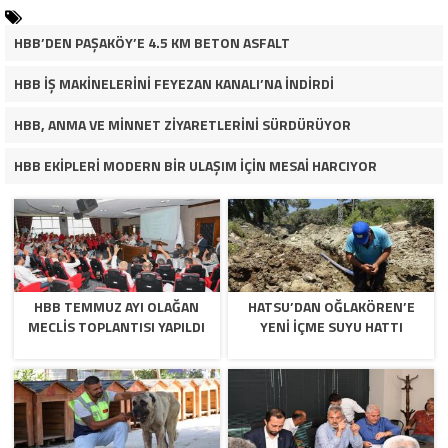
HBB’DEN PAŞAKÖY’E 4.5 KM BETON ASFALT
HBB İŞ MAKİNELERİNİ FEYEZAN KANALI’NA İNDİRDİ
HBB, ANMA VE MİNNET ZİYARETLERİNİ SÜRDÜRÜYOR
HBB EKİPLERİ MODERN BİR ULAŞIM İÇİN MESAİ HARCIYOR
HBB TEMMUZ AYI OLAĞAN
HATSU’DAN OĞLAKÖREN’E
MECLİS TOPLANTISI YAPILDI
YENİ İÇME SUYU HATTI