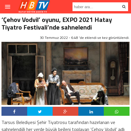
‘Çehov Vodvil’ oyunu, EXPO 2021 Hatay
Tiyatro Festivali’nde sahnelendi
30 Temmuz 2022 - 6:48 'de eklendi ve
kez görüntülendi.
Tarsus Belediyesi Şehir Tiyatrosu tarafından hazırlanan ve
sahnelendiği her yerde büyük beğeni toplayan ‘Çehov Vodvil’ adlı