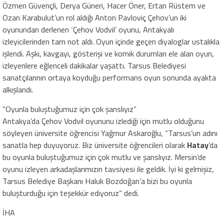
Özmen Güvençli, Derya Güneri, Hacer Öner, Ertan Rüstem ve
Ozan Karabulut’un rol aldığı Anton Pavloviç Çehov’un iki
oyunundan derlenen ‘Çehov Vodvil’ oyunu, Antakyalı
izleyicilerinden tam not aldı. Oyun içinde geçen diyaloglar ustalıkla
işlendi. Aşkı, kavgayı, gösterişi ve komik durumları ele alan oyun,
izleyenlere eğlenceli dakikalar yaşattı. Tarsus Belediyesi
sanatçılarının ortaya koyduğu performans oyun sonunda ayakta
alkışlandı.
“Oyunla buluştuğumuz için çok şanslıyız”
Antakya’da Çehov Vodvil oyununu izlediği için mutlu olduğunu
söyleyen üniversite öğrencisi Yağmur Askaroğlu, “Tarsus’un adını
sanatla hep duyuyoruz. Biz üniversite öğrencileri olarak
Hatay
’da
bu oyunla buluştuğumuz için çok mutlu ve şanslıyız. Mersin’de
oyunu izleyen arkadaşlarımızın tavsiyesi ile geldik. İyi ki gelmişiz,
Tarsus Belediye Başkanı Haluk Bozdoğan’a bizi bu oyunla
buluşturduğu için teşekkür ediyoruz” dedi.
İHA