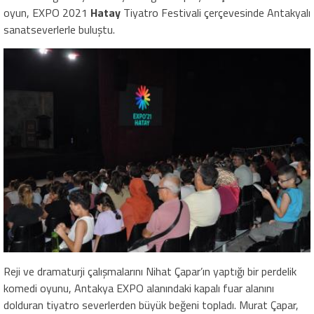
oyun, EXPO 2021
Hatay
Tiyatro Festivali çerçevesinde Antakyalı
sanatseverlerle buluştu.
Reji ve dramaturji çalışmalarını Nihat Çapar’ın yaptığı bir perdelik
komedi oyunu, Antakya EXPO alanındaki kapalı fuar alanını
dolduran tiyatro severlerden büyük beğeni topladı. Murat Çapar,