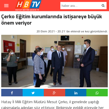
Çerko Eğitim kurumlarında istişareye büyük
önem veriyor
20 Ekim 2021 - 20:21 'de eklendi ve
kez görüntülendi.
Hatay İl Milli Eğitim Müdürü Mesut Çerko, il genelinde yaptığı
çalışmalarla adından söz ettiriyor. Birikimiyle geldiği görevde her