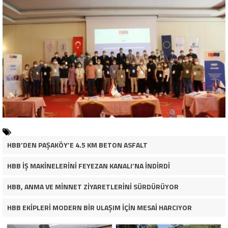
HBB’DEN PAŞAKÖY’E 4.5 KM BETON ASFALT
HBB İŞ MAKİNELERİNİ FEYEZAN KANALI’NA İNDİRDİ
HBB, ANMA VE MİNNET ZİYARETLERİNİ SÜRDÜRÜYOR
HBB EKİPLERİ MODERN BİR ULAŞIM İÇİN MESAİ HARCIYOR