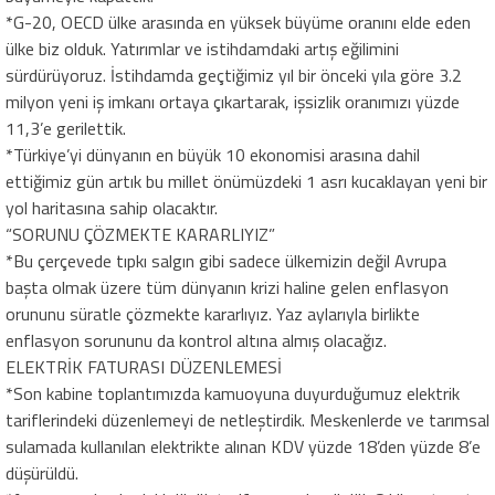
*G-20, OECD ülke arasında en yüksek büyüme oranını elde eden
ülke biz olduk. Yatırımlar ve istihdamdaki artış eğilimini
sürdürüyoruz. İstihdamda geçtiğimiz yıl bir önceki yıla göre 3.2
milyon yeni iş imkanı ortaya çıkartarak, işsizlik oranımızı yüzde
11,3’e gerilettik.
*Türkiye’yi dünyanın en büyük 10 ekonomisi arasına dahil
ettiğimiz gün artık bu millet önümüzdeki 1 asrı kucaklayan yeni bir
yol haritasına sahip olacaktır.
“SORUNU ÇÖZMEKTE KARARLIYIZ”
*Bu çerçevede tıpkı salgın gibi sadece ülkemizin değil Avrupa
başta olmak üzere tüm dünyanın krizi haline gelen enflasyon
orununu süratle çözmekte kararlıyız. Yaz aylarıyla birlikte
enflasyon sorununu da kontrol altına almış olacağız.
ELEKTRİK FATURASI DÜZENLEMESİ
*Son kabine toplantımızda kamuoyuna duyurduğumuz elektrik
tariflerindeki düzenlemeyi de netleştirdik. Meskenlerde ve tarımsal
sulamada kullanılan elektrikte alınan KDV yüzde 18’den yüzde 8’e
düşürüldü.