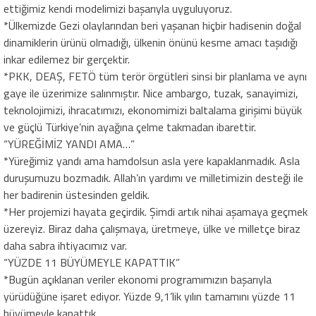
ettiğimiz kendi modelimizi başarıyla uyguluyoruz.
*Ülkemizde Gezi olaylarından beri yaşanan hiçbir hadisenin doğal
dinamiklerin ürünü olmadığı, ülkenin önünü kesme amacı taşıdığı
inkar edilemez bir gerçektir.
*PKK, DEAŞ, FETÖ tüm terör örgütleri sinsi bir planlama ve aynı
gaye ile üzerimize salınmıştır. Nice ambargo, tuzak, sanayimizi,
teknolojimizi, ihracatımızı, ekonomimizi baltalama girişimi büyük
ve güçlü Türkiye’nin ayağına çelme takmadan ibarettir.
“YÜREĞİMİZ YANDI AMA…”
*Yüreğimiz yandı ama hamdolsun asla yere kapaklanmadık. Asla
duruşumuzu bozmadık. Allah’ın yardımı ve milletimizin desteği ile
her badirenin üstesinden geldik.
*Her projemizi hayata geçirdik. Şimdi artık nihai aşamaya geçmek
üzereyiz. Biraz daha çalışmaya, üretmeye, ülke ve milletçe biraz
daha sabra ihtiyacımız var.
“YÜZDE 11 BÜYÜMEYLE KAPATTIK”
*Bugün açıklanan veriler ekonomi programımızın başarıyla
yürüdüğüne işaret ediyor. Yüzde 9,1’lik yılın tamamını yüzde 11
büyümeyle kapattık.