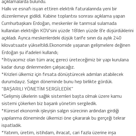
açıklamalarda bulundu.
Halkı ve esnafı isyan ettiren elektrik faturalarında yeni bir
düzenlemeye gidildi. Kabine toplantısı sonrası açıklama yapan
Cumhurbaşkanı Erdoğan, meskenler ile tarımsal sulamada
kullanılan elektriğin KDV’sini yüzde 18’den yüzde 8’e düşürdüklerini
açıkladı. Ayrıca meskenlerdeki düşük tarife sınırı da aylık 240
kilovatsaate yükseltildi.Ekonomide yaşanan gelişmelere değinen
Erdoğan şu ifadeleri kullandı;
*İhtiyacımız olan tüm araç gereci üreteceğimiz bir yapı kurulana
kadar durup dinlenmeden çalışacağız.
*Krizleri ülkemiz için fırsata dönüştürecek adımları atabilecek
durumdayız. Salgın döneminde bunu hep birlikte gördük.
“BAŞARILI YÖNETİM SERGİLEDİK”
*Gelişmiş ülkelerin sağlık sistemleri başta olmak üzere kamu
sistemi çökerken biz başarılı yönetim sergiledik.
*Küresel ekonomik işleyişin salgın sürecinin ardından girdiği
yapılanma döneminde ülkemizi öne çıkararak bu gerçeği tekrar
ispatladık.
*Yatırım, üretim, istihdam, ihracat, cari fazla üzerine inşa