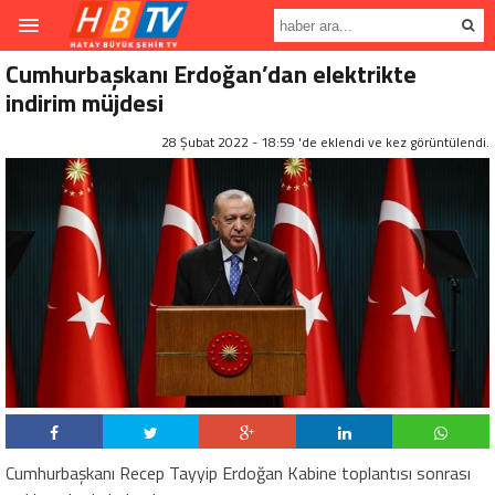
Cumhurbaşkanı Erdoğan’dan elektrikte
indirim müjdesi
28 Şubat 2022 - 18:59 'de eklendi ve
kez görüntülendi.
Cumhurbaşkanı Recep Tayyip Erdoğan Kabine toplantısı sonrası