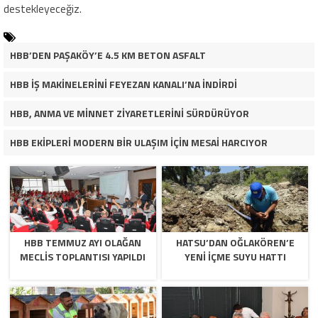
destekleyeceğiz.
HBB’DEN PAŞAKÖY’E 4.5 KM BETON ASFALT
HBB İŞ MAKİNELERİNİ FEYEZAN KANALI’NA İNDİRDİ
HBB, ANMA VE MİNNET ZİYARETLERİNİ SÜRDÜRÜYOR
HBB EKİPLERİ MODERN BİR ULAŞIM İÇİN MESAİ HARCIYOR
HBB TEMMUZ AYI OLAĞAN
HATSU’DAN OĞLAKÖREN’E
MECLİS TOPLANTISI YAPILDI
YENİ İÇME SUYU HATTI