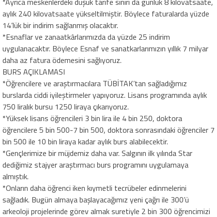
*Ayrıca meskenlerdeki düşük tarife sınırı da günlük 8 kilovatsaate,
aylık 240 kilovatsaate yükseltilmiştir. Böylece faturalarda yüzde
14’lük bir indirim sağlanmış olacaktır.
*Esnaflar ve zanaatkârlarımızda da yüzde 25 indirim
uygulanacaktır. Böylece Esnaf ve sanatkarlarımızın yıllık 7 milyar
daha az fatura ödemesini sağlıyoruz.
BURS AÇIKLAMASI
*Öğrencilere ve araştırmacılara TÜBİTAK’tan sağladığımız
burslarda ciddi iyileştirmeler yapıyoruz. Lisans programında aylık
750 liralık bursu 1250 liraya çıkarıyoruz.
*Yüksek lisans öğrencileri 3 bin lira ile 4 bin 250, doktora
öğrencilere 5 bin 500-7 bin 500, doktora sonrasındaki öğrenciler 7
bin 500 ile 10 bin liraya kadar aylık burs alabilecektir.
*Gençlerimize bir müjdemiz daha var. Salgının ilk yılında Star
dediğimiz stajyer araştırmacı burs programını uygulamaya
almıştık.
*Onların daha öğrenci iken kıymetli tecrübeler edinmelerini
sağladık. Bugün almaya başlayacağımız yeni çağrı ile 300’ü
arkeoloji projelerinde görev almak suretiyle 2 bin 300 öğrencimizi