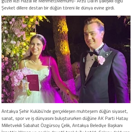
güzel kızı Hazal ile Mehmet(Merhum)- Arzu Dal’ın yakışıklı oğlu
Şevket dillere destan bir düğün töreni ile dünya evine girdi.
Antakya Şehir Kulübü’nde gerçekleşen muhteşem düğün siyaset,
sanat, spor ve iş dünyasını buluştururken düğüne AK Parti Hatay
Milletvekili Sabahat Özgürsoy Çelik, Antakya Belediye Başkanı