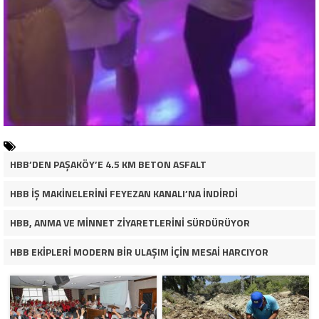
HBB’DEN PAŞAKÖY’E 4.5 KM BETON ASFALT
HBB İŞ MAKİNELERİNİ FEYEZAN KANALI’NA İNDİRDİ
HBB, ANMA VE MİNNET ZİYARETLERİNİ SÜRDÜRÜYOR
HBB EKİPLERİ MODERN BİR ULAŞIM İÇİN MESAİ HARCIYOR