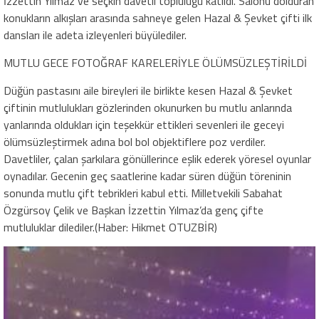
İzzettin Yılmaz ve seçkin davetli topluluğu katıldı. Salonu dolduran
konukların alkışları arasında sahneye gelen Hazal & Şevket çifti ilk
dansları ile adeta izleyenleri büyülediler.
MUTLU GECE FOTOĞRAF KARELERİYLE ÖLÜMSÜZLEŞTİRİLDİ
Düğün pastasını aile bireyleri ile birlikte kesen Hazal & Şevket
çiftinin mutlulukları gözlerinden okunurken bu mutlu anlarında
yanlarında oldukları için teşekkür ettikleri sevenleri ile geceyi
ölümsüzleştirmek adına bol bol objektiflere poz verdiler.
Davetliler, çalan şarkılara gönüllerince eşlik ederek yöresel oyunlar
oynadılar. Gecenin geç saatlerine kadar süren düğün töreninin
sonunda mutlu çift tebrikleri kabul etti. Milletvekili Sabahat
Özgürsoy Çelik ve Başkan İzzettin Yılmaz’da genç çifte
mutluluklar dilediler.(Haber: Hikmet OTUZBİR)