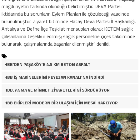
mağduriyetin farkında olunduğu belirtilmiştir. DEVA Partisi
iktidarında bu sorunların Eylem Planları ile çözüleceği vaadinde
bulunulmuştur. Ziyaret bitiminde Hatay Deva Partisi İl Başkanlığı,
Antakya ve Defne İlçe Teşkilat mensupları olarak KETEM sağlık
çalışanlarına teşekkür edilmiş; sağlık personeline çiçek takdiminde
bulunarak, çalışmalarında başarılar dilenmiştir” denildi.
HBB’DEN PAŞAKÖY’E 4.5 KM BETON ASFALT
HBB İŞ MAKİNELERİNİ FEYEZAN KANALI’NA İNDİRDİ
HBB, ANMA VE MİNNET ZİYARETLERİNİ SÜRDÜRÜYOR
HBB EKİPLERİ MODERN BİR ULAŞIM İÇİN MESAİ HARCIYOR