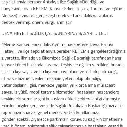
teşkilatlarıyla beraber Antakya İlçe Sağlık Müdürlüğü ve
bünyesinde olan KETEM (Kanser Erken Teşhis, Tarama ve Eğitim
Merkezi)‘e ziyaret gerçekleştirerek ve farkındalık yaratılarak
destek verilmiş, önemi vurgulanmıştır.
DEVA HEYETİ SAĞLIK ÇALIŞANLARINA BAŞARI DİLEDİ
“Meme Kanseri Farkındalık Ayı” münasebetiyle Deva Partisi
Hatay İl ve İlçe teşkilatlarıyla beraber KETEM’e gerçekleştirdiğimiz
ziyarette, ilimizde ve ülkemizde Sağlık Bakanlığı tarafından hangi
kanser türleri hakkında tarama, teşhis ve eğitim verdikleri, burada
çalışan kişi sayısı ve bu kişilerin unvanların yeterli olup olmadığı,
cihaz ve hizmet verilen mekanın yeterli olup olmadığı,
vatandaşların ilgisi, merkeze yapılan yıllık ortalama müracaat
sayısı, iş yükü, mobil tarama hizmetleri, hastaların hastanelere
sevkindeki sorunlar gibi hususlara dikkat çekilerek bilgi alınmıştır.
Edinilen bilgiler çerçevesinde Sağlık Politikaları Başkanlığımızca bir
rapor hazırlanacak, genel merkez yetkili kurullarımıza
gönderilecektir. Ziyarette partimizin koruyucu sağlık hizmetlerine
verdiği önemi anlatarak sağlık çalışanlarının ve hastaların yaşadığı