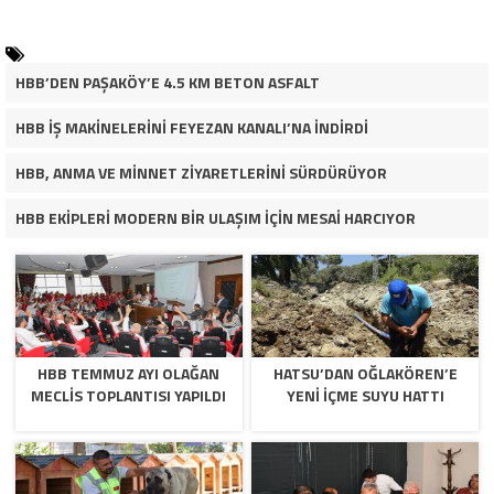
HBB’DEN PAŞAKÖY’E 4.5 KM BETON ASFALT
HBB İŞ MAKİNELERİNİ FEYEZAN KANALI’NA İNDİRDİ
HBB, ANMA VE MİNNET ZİYARETLERİNİ SÜRDÜRÜYOR
HBB EKİPLERİ MODERN BİR ULAŞIM İÇİN MESAİ HARCIYOR
HBB TEMMUZ AYI OLAĞAN
HATSU’DAN OĞLAKÖREN’E
MECLİS TOPLANTISI YAPILDI
YENİ İÇME SUYU HATTI