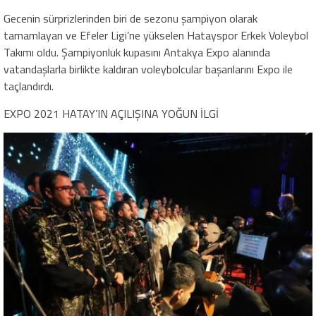
Gecenin sürprizlerinden biri de sezonu şampiyon olarak
tamamlayan ve Efeler Ligi’ne yükselen Hatayspor Erkek Voleybol
Takımı oldu. Şampiyonluk kupasını Antakya Expo alanında
vatandaşlarla birlikte kaldıran voleybolcular başarılarını Expo ile
taçlandırdı.
EXPO 2021 HATAY’IN AÇILIŞINA YOĞUN İLGİ