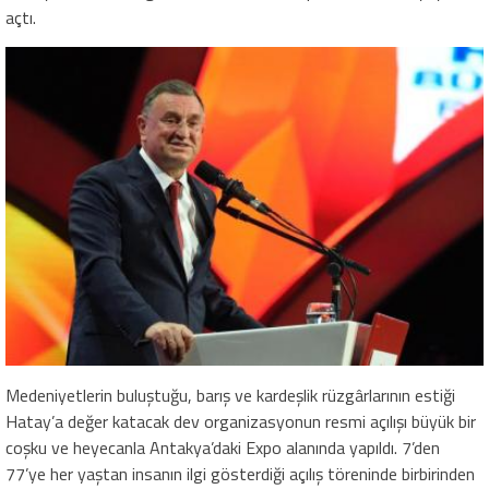
açtı.
Medeniyetlerin buluştuğu, barış ve kardeşlik rüzgârlarının estiği
Hatay’a değer katacak dev organizasyonun resmi açılışı büyük bir
coşku ve heyecanla Antakya’daki Expo alanında yapıldı. 7’den
77’ye her yaştan insanın ilgi gösterdiği açılış töreninde birbirinden