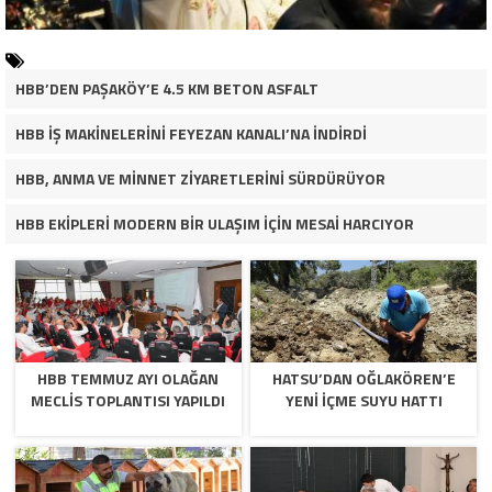
HBB’DEN PAŞAKÖY’E 4.5 KM BETON ASFALT
HBB İŞ MAKİNELERİNİ FEYEZAN KANALI’NA İNDİRDİ
HBB, ANMA VE MİNNET ZİYARETLERİNİ SÜRDÜRÜYOR
HBB EKİPLERİ MODERN BİR ULAŞIM İÇİN MESAİ HARCIYOR
HBB TEMMUZ AYI OLAĞAN
HATSU’DAN OĞLAKÖREN’E
MECLİS TOPLANTISI YAPILDI
YENİ İÇME SUYU HATTI