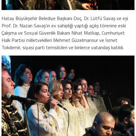
Hatay Büyükşehir Belediye Başkanı Doç. Dr. Lütfü Savaş ve eşi
Prof. Dr. Nazan Savaş’ın ev sahipliği yaptığı açılış törenine eski
Çalışma ve Sosyal Güvenlik Bakanı Nihat Matkap, Cumhuriyet
Halk Partisi milletvekilleri Mehmet Güzelmansur ve İsmet
Tokdemir, siyasi parti temsilcileri ve binlerce vatandaş katıldı.