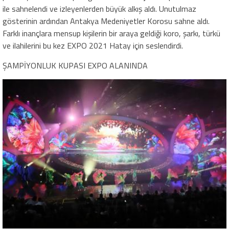
ile sahnelendi ve izleyenlerden büyük alkış aldı. Unutulmaz
gösterinin ardından Antakya Medeniyetler Korosu sahne aldı.
Farklı inançlara mensup kişilerin bir araya geldiği koro, şarkı, türkü
ve ilahilerini bu kez EXPO 2021 Hatay için seslendirdi.
ŞAMPİYONLUK KUPASI EXPO ALANINDA