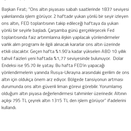
Başkan Fırat; “Ons altın piyasası sabah saatlerinde 1837 seviyesi
yakınlarında işlem görüyor. 2 haftadır yukarı yönlü bir seyir izleyen
ons altın, FED toplantısının takip edileceği haftaya da yukarı
yönlü bir seyirle başladı. Çarşamba günü gerçekleşecek Fed
toplantısında faiz artırımlarına ilişkin yapılacak yönlendirmeler
varlık alım programı ile ilgili alınacak kararlar ons altın üzerinde
etkili olacaktır. Geçen hafta %1.90’a kadar yükselen ABD 10 yıllık
tahvil faizleri yeni haftada %1,77 seviyesinde bulunuyor. Dolar
Endeksi ise 95.70 ile yatay. Bu hafta FED’in yapacağı
yönlendirmelerin yanında Rusya-Ukrayna arasındaki gerilim de ons
altın için oldukça önem arz ediyor. Bölgede tansiyonun artması
durumunda ons altın güvenli liman görevi görebilir. Yorumlamış
olduğum altın piyasa değerlendirmesi tahminler üzerinedir. Altının
açılışı 795 TL çeyrek altın 1315 TL den işlem görüyor” ifadelerini
kullandı.