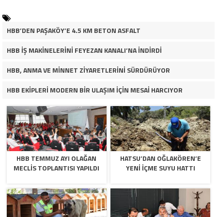
HBB’DEN PAŞAKÖY’E 4.5 KM BETON ASFALT
HBB İŞ MAKİNELERİNİ FEYEZAN KANALI’NA İNDİRDİ
HBB, ANMA VE MİNNET ZİYARETLERİNİ SÜRDÜRÜYOR
HBB EKİPLERİ MODERN BİR ULAŞIM İÇİN MESAİ HARCIYOR
HBB TEMMUZ AYI OLAĞAN
HATSU’DAN OĞLAKÖREN’E
MECLİS TOPLANTISI YAPILDI
YENİ İÇME SUYU HATTI