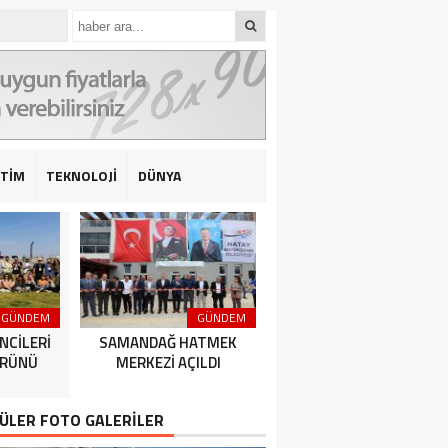
İTİM
TEKNOLOJİ
DÜNYA
GÜNDEM
GÜNDEM
GÜNDEM
NCİLERİ
SAMANDAĞ HATMEK
HATAY BÜYÜKŞEHİR
ÜRÜNÜ
MERKEZİ AÇILDI
BELEDİYESPOR’DAN 2’DE 
ÜLER FOTO GALERİLER