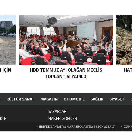
 İÇİN
HBB TEMMUZ AYI OLAĞAN MECLİS
HAT
TOPLANTISI YAPILDI
İ
KÜLTÜR SANAT
MAGAZİN
OTOMOBİL
SAĞLIK
SİYASET
İ
YAZARLAR
EKLE
HABER GÖNDER
HBB’DEN ANTAKYA MARAŞBOĞAZI’NA BETON ASFALT
CUMHURİYET BAYRA
©2019 