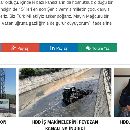
r olduğu, içinde ki bazı kansızların da hoşnutsuz olduğu bir
diğin de 15’lileri en son Şehit vermiş milletin çocuklarıyız.
riz. Biz Türk Milleti’yiz asker doğarız. Mayın Mağduru biri
. Vatan uğruna gaziliğimle de gurur duyuyorum” ifadelerine
Paylaş
Paylaş
Yorum Yaz
TON
HBB İŞ MAKİNELERİNİ FEYEZAN
HBB,
KANALI’NA İNDİRDİ