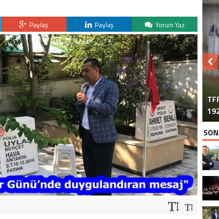
Paylaş
Paylaş
Yorum Yaz
TFF
192
SON