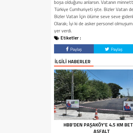
boşa olduğunu anlarsın. Vatanın minnetta
Türkiye Cumhuriyeti işte. Bizler Vatan den
Bizler Vatan İçin ölüme seve seve gidenle
Olarak; İyi ki de asker personel olmuşum
yer verdi.
Etiketler :
Paylaş
Paylaş
İLGİLİ HABERLER
HBB’DEN PAŞAKÖY’E 4.5 KM BE
ASFALT