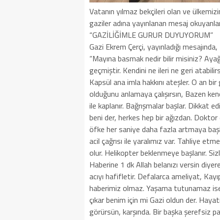
Vatanın yılmaz bekçileri olan ve ülkemizin
gaziler adına yayınlanan mesaj okuyanlar
“GAZİLİĞİMLE GURUR DUYUYORUM”
Gazi Ekrem Çerçi, yayınladığı mesajında,
“Mayına basmak nedir bilir misiniz? Aya
geçmiştir. Kendini ne ileri ne geri atabili
Kapsül ana imla hakkını ateşler. O an bi
olduğunu anlamaya çalışırsın, Bazen ken
ile kaplanır. Bağrışmalar başlar. Dikkat e
beni der, herkes hep bir ağızdan. Doktor d
öfke her saniye daha fazla artmaya başlar
acil çağrısı ile yaralımız var. Tahliye etm
olur. Helikopter beklenmeye başlanır. Si
Haberine 1 dk Allah belanızı versin diyerek
acıyı hafifletir. Defalarca ameliyat, Kay
haberimiz olmaz. Yaşama tutunamaz isen
çıkar benim için mi Gazi oldun der. Hayat
görürsün, karşında. Bir başka şerefsiz 