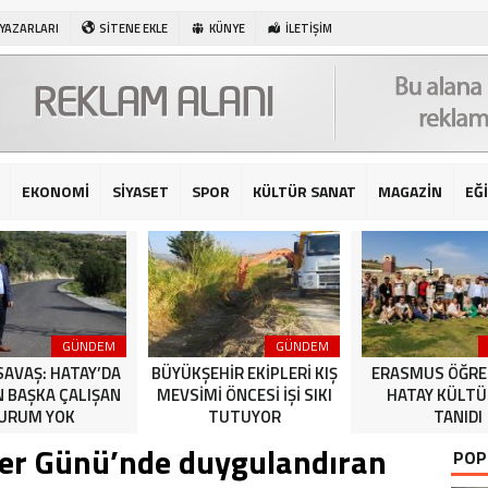
 YAZARLARI
SİTENE EKLE
KÜNYE
İLETİŞİM
EKONOMİ
SİYASET
SPOR
KÜLTÜR SANAT
MAGAZİN
EĞ
GÜNDEM
GÜNDEM
SAVAŞ: HATAY’DA
BÜYÜKŞEHİR EKİPLERİ KIŞ
ERASMUS ÖĞRE
N BAŞKA ÇALIŞAN
MEVSİMİ ÖNCESİ İŞİ SIKI
HATAY KÜLT
URUM YOK
TUTUYOR
TANIDI
iler Günü’nde duygulandıran
POP