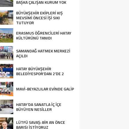
BAŞKA ÇALIŞAN KURUM YOK
BÜYÜKŞEHİR EKİPLERİ KIŞ
MEVSİMİ ÖNCESİ İŞİ SIKI
TUTUYOR
ERASMUS ÖĞRENCİLERİ HATAY
KÜLTÜRÜNÜ TANIDI
SAMANDAĞ HATMEK MERKEZİ
AÇILDI
HATAY BÜYÜKŞEHİR
BELEDİYESPOR’DAN 2’DE 2
MAVİ-BEYAZLILAR EVİNDE GALİP
HATAY’DA SANATLA İÇ İÇE
BÜYÜYEN NESİLLER
LÜTFÜ SAVAŞ: BİR AN ÖNCE
BARIŞI İSTİYORUZ