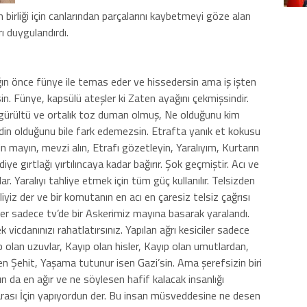
 birliği için canlarından parçalarını kaybetmeyi göze alan
ı duygulandırdı.
ğın önce fünye ile temas eder ve hissedersin ama iş işten
rsin. Fünye, kapsülü ateşler ki Zaten ayağını çekmişsindir.
r gürültü ve ortalık toz duman olmuş, Ne olduğunu kim
din olduğunu bile fark edemezsin. Etrafta yanık et kokusu
din mayın, mevzi alın, Etrafı gözetleyin, Yaralıyım, Kurtarın
iye gırtlağı yırtılıncaya kadar bağırır. Şok geçmiştir. Acı ve
. Yaralıyı tahliye etmek için tüm güç kullanılır. Telsizden
eliyiz der ve bir komutanın en acı en çaresiz telsiz çağrısı
zler sadece tv’de bir Askerimiz mayına basarak yaralandı.
 vicdanınızı rahatlatırsınız. Yapılan ağrı kesiciler sadece
ıp olan uzuvlar, Kayıp olan hisler, Kayıp olan umutlardan,
 Şehit, Yaşama tutunur isen Gazi’sin. Ama şerefsizin biri
ın da en ağır ve ne söylesen hafif kalacak insanlığı
parası İçin yapıyordun der. Bu insan müsveddesine ne desen