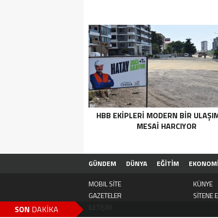
HBB EKİPLERİ MODERN BİR ULAŞIM
MESAİ HARCIYOR
GÜNDEM
DÜNYA
EĞİTİM
EKONOM
TEKNOLOJİ
FİRMA EKLE
VIDEO GALER
MOBIL SİTE
KÜNYE
GAZETELER
SİTENE 
İLETİŞİM
SON
DAKİKA