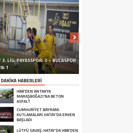
 3. LIG: PAYASSPOR: 0 – BUCASPOR
HATAY’DAKI ÇATIŞMA VE PATLAMA:
SİVİL TOPLUM ÖRGÜTLERİ ORTAK
ERZİNLİ ÇİFTÇİLERE GIDA VE
8: 1
BÖLGEDE OPERASYON SÜRÜYOR
BASIN TOPLANTISI FOTOĞRAF
TURUNÇGİL EĞİTİMİ VERİLDİ
 DAKİKA HABERLERİ
HBB’DEN ANTAKYA
MARAŞBOĞAZI’NA BETON
ASFALT
CUMHURİYET BAYRAMI
KUTLAMALARI HATAY’DA ERKEN
BAŞLADI
LÜTFÜ SAVAŞ: HATAY’DA HBB’DEN