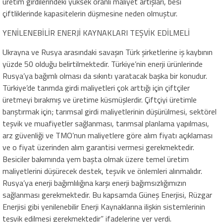
üretim girdilerindeki yüksek oranlı maliyet artışları, besi
çiftliklerinde kapasitelerin düşmesine neden olmuştur.
YENİLENEBİLİR ENERJİ KAYNAKLARI TEŞVİK EDİLMELİ
Ukrayna ve Rusya arasındaki savaşın Türk şirketlerine iş kaybının
yüzde 50 olduğu belirtilmektedir. Türkiye’nin enerji ürünlerinde
Rusya’ya bağımlı olması da sıkıntı yaratacak başka bir konudur.
Türkiye’de tarımda girdi maliyetleri çok arttığı için çiftçiler
üretmeyi bırakmış ve üretime küsmüşlerdir. Çiftçiyi üretimle
barıştırmak için; tarımsal girdi maliyetlerinin düşürülmesi, sektörel
teşvik ve muafiyetler sağlanması, tarımsal planlama yapılması,
arz güvenliği ve TMO’nun maliyetlere göre alım fiyatı açıklaması
ve o fiyat üzerinden alım garantisi vermesi gerekmektedir.
Besiciler bakımında yem başta olmak üzere temel üretim
maliyetlerini düşürecek destek, teşvik ve önlemleri alınmalıdır.
Rusya’ya enerji bağımlılığına karşı enerji bağımsızlığımızın
sağlanması gerekmektedir. Bu kapsamda Güneş Enerjisi, Rüzgar
Enerjisi gibi yenilenebilir Enerji Kaynaklarına ilişkin sistemlerinin
teşvik edilmesi gerekmektedir” ifadelerine yer verdi.