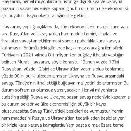
Hayzaran, her yıl milyonlarca turistin geldiği Rusya ve Ukrayna
pazarının savaş nedeniyle kapandığını, bu durumun ülke ekonomisi
için büyük bir kayıp oluşturacağını dile getirdi.
Hayzaran, yaptığı açıklamada, tüm ekonomik olumsuzlukların yanı
sıra Rusya’dan ve Ukrayna’dan hammadde temini, ithalat ve
ihracatın savaştan etkilenmesi sonucu pahalılıkla karşı karşıya
kalınmasını önümüzdeki günlerde kaçınılmaz olacağını ileri sürdü.
Türkiye’nin 2021 yılında 8,1 milyon ton buğday ithalatı yaptığını
belirten Murat Hayzaran, şöyle konuştu: ”Bunun yüzde 78’ini
Rusya’dan, yüzde 12’sini de Ukrayna’dan yapmış olup toplamda
yüzde 90’ını bu iki ülkeden almıştır. Ukrayna ve Rusya arasındaki
savaş, Türkiye’nin ithal ettiği buğdayın maliyetini de artırmıştır. Bu
durum soframıza olumsuz yansıyacaktır. Her yıl milyonlarca
turistin geldiği Rusya ve Ukrayna pazarı savaş nedeniyle kapanmış
bu durum sektör ve ülke ekonomisi için büyük bir kayıp
oluşturacaktır. Savaş Türkiye’deki besicileri de vurmuştur. Yemin
ham maddesini Rusya ve Ukrayna’dan tedarik eden besiciler yeni
bir krizle karşı karşıya kalmışlardır. Yem başta olmak üzere temel