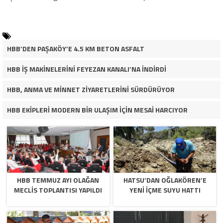
HBB’DEN PAŞAKÖY’E 4.5 KM BETON ASFALT
HBB İŞ MAKİNELERİNİ FEYEZAN KANALI’NA İNDİRDİ
HBB, ANMA VE MİNNET ZİYARETLERİNİ SÜRDÜRÜYOR
HBB EKİPLERİ MODERN BİR ULAŞIM İÇİN MESAİ HARCIYOR
HBB TEMMUZ AYI OLAĞAN
HATSU’DAN OĞLAKÖREN’E
MECLİS TOPLANTISI YAPILDI
YENİ İÇME SUYU HATTI