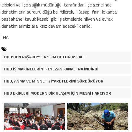
ekipleri ve ilçe sağlık müdürlüğü, tarafından ilçe genelinde
denetimlerin sürdürüldüğü belirtilerek, “Kasap, fırın, lokanta,
pastahane, tavuk kasabı gibi işletmelerde hijyen ve evrak
denetimlerimiz aralıksız devam edecek” denildi.
İHA
HBB’DEN PAŞAKÖY’E 4.5 KM BETON ASFALT
HBB İŞ MAKİNELERİNİ FEYEZAN KANALI’NA İNDİRDİ
HBB, ANMA VE MİNNET ZİYARETLERİNİ SÜRDÜRÜYOR
HBB EKİPLERİ MODERN BİR ULAŞIM İÇİN MESAİ HARCIYOR