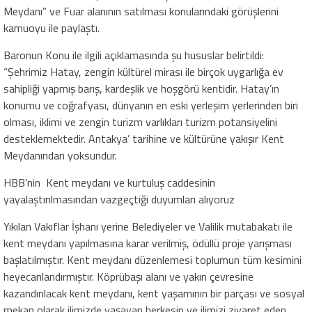
Meydanı” ve Fuar alanının satılması konularındaki görüşlerini
kamuoyu ile paylaştı.
Baronun Konu ile ilgili açıklamasında şu hususlar belirtildi:
“Şehrimiz Hatay, zengin kültürel mirası ile birçok uygarlığa ev
sahipliği yapmış barış, kardeşlik ve hoşgörü kentidir. Hatay’ın
konumu ve coğrafyası, dünyanın en eski yerleşim yerlerinden biri
olması, iklimi ve zengin turizm varlıkları turizm potansiyelini
desteklemektedir. Antakya’ tarihine ve kültürüne yakışır Kent
Meydanından yoksundur.
HBB’nin Kent meydanı ve kurtuluş caddesinin
yayalaştırılmasından vazgeçtiği duyumları alıyoruz
Yıkılan Vakıflar İşhanı yerine Belediyeler ve Valilik mutabakatı ile
kent meydanı yapılmasına karar verilmiş, ödüllü proje yarışması
başlatılmıştır. Kent meydanı düzenlemesi toplumun tüm kesimini
heyecanlandırmıştır. Köprübaşı alanı ve yakın çevresine
kazandırılacak kent meydanı, kent yaşamının bir parçası ve sosyal
mekan olarak ilimizde yaşayan herkesin ve ilimizi ziyaret eden