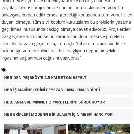
belirtmek istiyoruz. Kent Meydanı ve Kurtuluş Caddesinin
yayalaştırılması projelerinin, şehri betona teslim eden yönetim
anlayışına kurban edilmemesi gerektiği konusunda tüm yöneticileri
duyarlı olmaya, tüm sivil toplum kuruluşlarını bu projelerin yaşama
geçirilmesi hususunda takipçi olmaya davet ediyoruz. Projelerden
vazgeçme kararı var ise bu kararlardan dönülmesi ve projelerin
ivedilikle hayata geçirilmesi, Turunçlu Arıtma Tesisinin ivedilikle
bulunduğu yerden kaldırılarak halk sağlığına uygun bir şekilde
inşasının sağlanması çağrısını yapıyoruz.”
HBB’DEN PAŞAKÖY’E 4.5 KM BETON ASFALT
HBB İŞ MAKİNELERİNİ FEYEZAN KANALI’NA İNDİRDİ
HBB, ANMA VE MİNNET ZİYARETLERİNİ SÜRDÜRÜYOR
HBB EKİPLERİ MODERN BİR ULAŞIM İÇİN MESAİ HARCIYOR