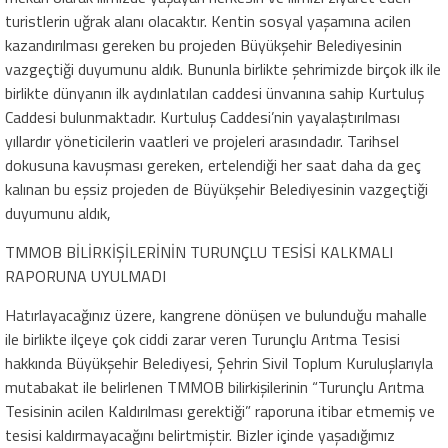
turistlerin uğrak alanı olacaktır. Kentin sosyal yaşamına acilen
kazandırılması gereken bu projeden Büyükşehir Belediyesinin
vazgeçtiği duyumunu aldık. Bununla birlikte şehrimizde birçok ilk ile
birlikte dünyanın ilk aydınlatılan caddesi ünvanına sahip Kurtuluş
Caddesi bulunmaktadır. Kurtuluş Caddesi’nin yayalaştırılması
yıllardır yöneticilerin vaatleri ve projeleri arasındadır. Tarihsel
dokusuna kavuşması gereken, ertelendiği her saat daha da geç
kalınan bu eşsiz projeden de Büyükşehir Belediyesinin vazgeçtiği
duyumunu aldık,
TMMOB BİLİRKİŞİLERİNİN TURUNÇLU TESİSİ KALKMALI
RAPORUNA UYULMADI
Hatırlayacağınız üzere, kangrene dönüşen ve bulunduğu mahalle
ile birlikte ilçeye çok ciddi zarar veren Turunçlu Arıtma Tesisi
hakkında Büyükşehir Belediyesi, Şehrin Sivil Toplum Kuruluşlarıyla
mutabakat ile belirlenen TMMOB bilirkişilerinin “Turunçlu Arıtma
Tesisinin acilen Kaldırılması gerektiği” raporuna itibar etmemiş ve
tesisi kaldırmayacağını belirtmiştir. Bizler içinde yaşadığımız