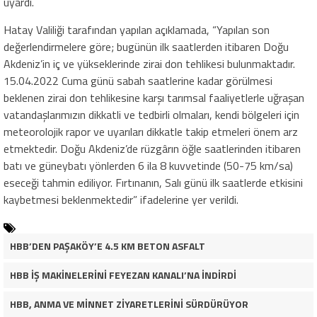
uyardı.
Hatay Valiliği tarafından yapılan açıklamada, “Yapılan son
değerlendirmelere göre; bugünün ilk saatlerden itibaren Doğu
Akdeniz’in iç ve yükseklerinde zirai don tehlikesi bulunmaktadır.
15.04.2022 Cuma günü sabah saatlerine kadar görülmesi
beklenen zirai don tehlikesine karşı tarımsal faaliyetlerle uğraşan
vatandaşlarımızın dikkatli ve tedbirli olmaları, kendi bölgeleri için
meteorolojik rapor ve uyarıları dikkatle takip etmeleri önem arz
etmektedir. Doğu Akdeniz’de rüzgârın öğle saatlerinden itibaren
batı ve güneybatı yönlerden 6 ila 8 kuvvetinde (50-75 km/sa)
eseceği tahmin ediliyor. Fırtınanın, Salı günü ilk saatlerde etkisini
kaybetmesi beklenmektedir” ifadelerine yer verildi.
HBB’DEN PAŞAKÖY’E 4.5 KM BETON ASFALT
HBB İŞ MAKİNELERİNİ FEYEZAN KANALI’NA İNDİRDİ
HBB, ANMA VE MİNNET ZİYARETLERİNİ SÜRDÜRÜYOR