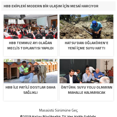
HBB EKİPLERİ MODERN BİR ULAŞIM İÇİN MESAİ HARCIYOR
HBB TEMMUZ AYI OLAĞAN
HATSU’DAN OĞLAKÖREN’E
MECLİS TOPLANTISI YAPILDI
YENİ İÇME SUYU HATTI
HBB İLE PATİLİ DOSTLAR DAHA
ÖNTÜRK: SUYU YOLU OLMAYAN
SAĞLIKLI
MAHALLE KALMAYACAK
Masaüstü Sürümüne Geç
©2019 Hatay Büyükşehir TV. Her Hakkı Saklıdır.