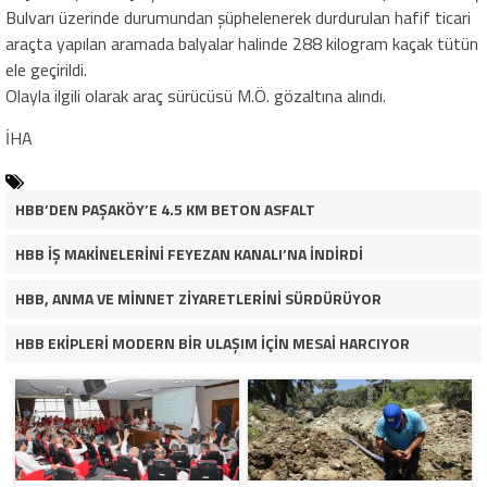
Bulvarı üzerinde durumundan şüphelenerek durdurulan hafif ticari
araçta yapılan aramada balyalar halinde 288 kilogram kaçak tütün
ele geçirildi.
Olayla ilgili olarak araç sürücüsü M.Ö. gözaltına alındı.
İHA
HBB’DEN PAŞAKÖY’E 4.5 KM BETON ASFALT
HBB İŞ MAKİNELERİNİ FEYEZAN KANALI’NA İNDİRDİ
HBB, ANMA VE MİNNET ZİYARETLERİNİ SÜRDÜRÜYOR
HBB EKİPLERİ MODERN BİR ULAŞIM İÇİN MESAİ HARCIYOR