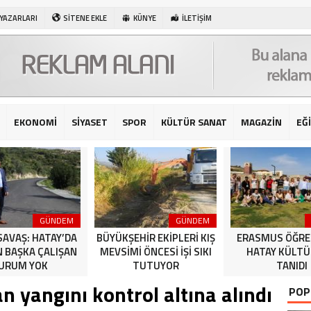
 YAZARLARI
SİTENE EKLE
KÜNYE
İLETİŞİM
EKONOMİ
SİYASET
SPOR
KÜLTÜR SANAT
MAGAZİN
EĞ
GÜNDEM
GÜNDEM
SAVAŞ: HATAY’DA
BÜYÜKŞEHİR EKİPLERİ KIŞ
ERASMUS ÖĞRE
N BAŞKA ÇALIŞAN
MEVSİMİ ÖNCESİ İŞİ SIKI
HATAY KÜLT
URUM YOK
TUTUYOR
TANIDI
 yangını kontrol altına alındı
POP