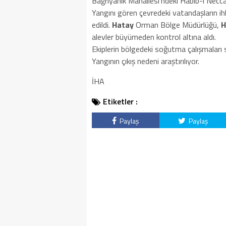
Bağrıyanık Mahallesi’ndeki Habib-i Necca
Yangını gören çevredeki vatandaşların ih
edildi.
Hatay
Orman Bölge Müdürlüğü,
H
alevler büyümeden kontrol altına aldı.
Ekiplerin bölgedeki soğutma çalışmaları 
Yangının çıkış nedeni araştırılıyor.
İHA
Etiketler :
Paylaş
Paylaş