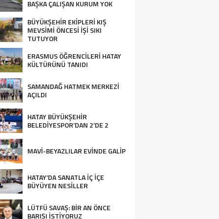
BAŞKA ÇALIŞAN KURUM YOK
BÜYÜKŞEHİR EKİPLERİ KIŞ
MEVSİMİ ÖNCESİ İŞİ SIKI
TUTUYOR
ERASMUS ÖĞRENCİLERİ HATAY
KÜLTÜRÜNÜ TANIDI
SAMANDAĞ HATMEK MERKEZİ
AÇILDI
HATAY BÜYÜKŞEHİR
BELEDİYESPOR’DAN 2’DE 2
MAVİ-BEYAZLILAR EVİNDE GALİP
HATAY’DA SANATLA İÇ İÇE
BÜYÜYEN NESİLLER
LÜTFÜ SAVAŞ: BİR AN ÖNCE
BARIŞI İSTİYORUZ