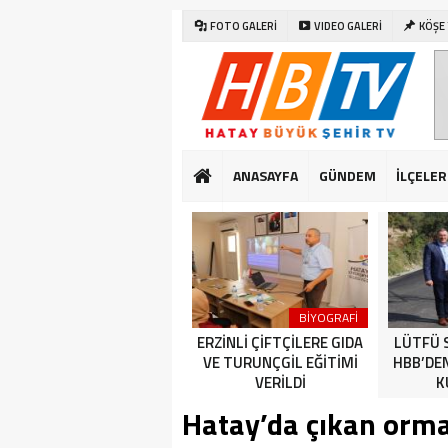
FOTO GALERİ
VIDEO GALERİ
KÖŞE
ANASAYFA
GÜNDEM
İLÇELER
SAĞLIK
DÜNYA
BİYOGRAFİ
CUMHURİYET BAYRAMI
ERZİNLİ ÇİFTÇİLERE GIDA
LÜTFÜ 
KUTLAMALARI HATAY’DA
VE TURUNÇGİL EĞİTİMİ
HBB’DE
ERKEN BAŞLADI
VERİLDİ
K
Hatay’da çıkan orman