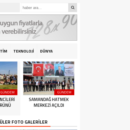
İTİM
TEKNOLOJİ
DÜNYA
GÜNDEM
GÜNDEM
GÜNDEM
NCİLERİ
SAMANDAĞ HATMEK
HATAY BÜYÜKŞEHİR
ÜRÜNÜ
MERKEZİ AÇILDI
BELEDİYESPOR’DAN 2’DE 
ÜLER FOTO GALERİLER