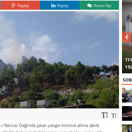
Paylaş
Paylaş
Yorum Yaz
TFF
192
SON
-i Neccar Dağı’nda çıkan yangın kontrol altına alındı.