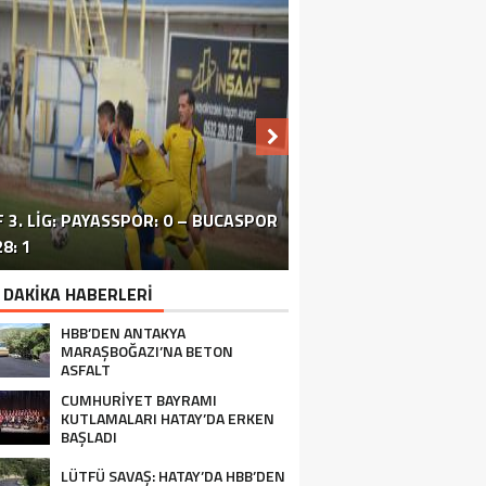
 3. LIG: PAYASSPOR: 0 – BUCASPOR
HATAY’DAKI ÇATIŞMA VE PATLAMA:
SİVİL TOPLUM ÖRGÜTLERİ ORTAK
ERZİNLİ ÇİFTÇİLERE GIDA VE
8: 1
BÖLGEDE OPERASYON SÜRÜYOR
BASIN TOPLANTISI FOTOĞRAF
TURUNÇGİL EĞİTİMİ VERİLDİ
 DAKİKA HABERLERİ
HBB’DEN ANTAKYA
MARAŞBOĞAZI’NA BETON
ASFALT
CUMHURİYET BAYRAMI
KUTLAMALARI HATAY’DA ERKEN
BAŞLADI
LÜTFÜ SAVAŞ: HATAY’DA HBB’DEN