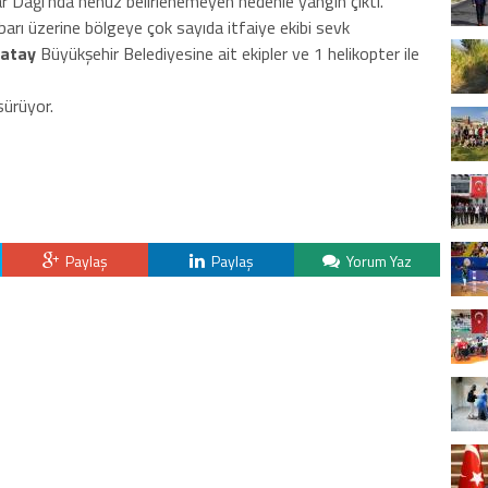
r Dağı’nda henüz belirlenemeyen nedenle yangın çıktı.
barı üzerine bölgeye çok sayıda itfaiye ekibi sevk
atay
Büyükşehir Belediyesine ait ekipler ve 1 helikopter ile
sürüyor.
Paylaş
Paylaş
Yorum Yaz